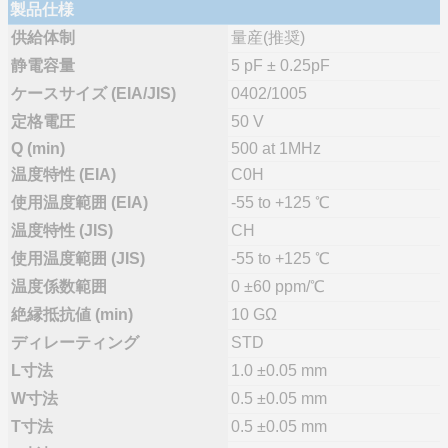
製品仕様
供給体制
量産(推奨)
静電容量
5 pF ± 0.25pF
ケースサイズ (EIA/JIS)
0402/1005
定格電圧
50 V
Q (min)
500 at 1MHz
温度特性 (EIA)
C0H
使用温度範囲 (EIA)
-55 to +125 ℃
温度特性 (JIS)
CH
使用温度範囲 (JIS)
-55 to +125 ℃
温度係数範囲
0 ±60 ppm/℃
絶縁抵抗値 (min)
10 GΩ
ディレーティング
STD
L寸法
1.0 ±0.05 mm
W寸法
0.5 ±0.05 mm
T寸法
0.5 ±0.05 mm