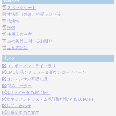
スペックシート
寸法図（外形、推奨ランド等）
信頼性
梱包
使用上の注意
当社製品に関するお断り
品番表記法
リンク
コンポーネントライブラリ
EMC部品シミュレータダウンロードページ
コンデンサの基礎知識
Q&Aコーナー
Sパラメータの測定条件
マネジメントシステム認証取得状況(ISO, IATF)
お問い合わせ
品番変更のご案内