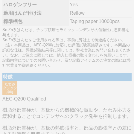
ハロゲンフリー
Yes
適用はんだ付け法
Reflow
標準梱包
Taping paper 10000pcs
Sn-Zn系はんだは、チップ積層セラミックコンデンサの信頼性に悪影響を
与えます。
Sn-Zn系はんだをご使用される際は、事前に弊社まで御連絡ください。
（注）本商品は、AEC-Q200に対応した評価試験実施済みです。本商品の
詳細な仕様、評価試験結果等に関しては、弊社営業にお問い合わせくださ
い。なお、ご注文に際しては、納入仕様書の取り交わしをお願いします。
記載内容についてのお問い合わせ、及び記載アイテムのご注文の際には弊
社営業まで御連絡ください。
特徴
AEC-Q200 Qualified
樹脂外部電極が、基板からの機械的な振動や、たわみ応力を
緩和することでコンデンサへのクラック発生を抑制します。
樹脂外部電極が、基板の熱膨張率と、部品の膨張率との差に