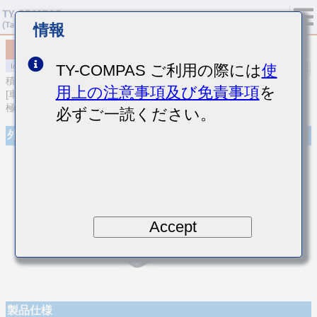
情報
MCJCH105BB7102MFEA01
TY-COMPAS ご利用の際には
使
積層セラミックコンデンサ
用上の注意事項及び免責事項
を
[車載ボディ/インフォ＆高信頼用 (AEC-Q200 Qualified) 樹脂外部電
極積層セラミックコンデンサ]
必ずご一読ください。
外観
Accept
製品仕様