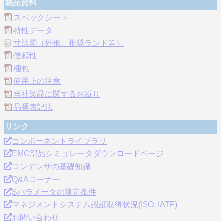
製品資料
スペックシート
特性データ
寸法図（外形、推奨ランド等）
信頼性
梱包
使用上の注意
当社製品に関するお断り
品番表記法
リンク
コンポーネントライブラリ
EMC部品シミュレータダウンロードページ
コンデンサの基礎知識
Q&Aコーナー
Sパラメータの測定条件
マネジメントシステム認証取得状況(ISO, IATF)
お問い合わせ