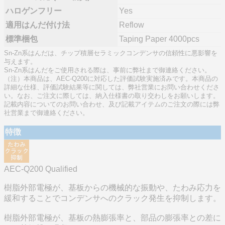
ハロゲンフリー
Yes
適用はんだ付け法
Reflow
標準梱包
Taping Paper 4000pcs
Sn-Zn系はんだは、チップ積層セラミックコンデンサの信頼性に悪影響を
与えます。
Sn-Zn系はんだをご使用される際は、事前に弊社まで御連絡ください。
（注）本商品は、AEC-Q200に対応した評価試験実施済みです。本商品の
詳細な仕様、評価試験結果等に関しては、弊社営業にお問い合わせくださ
い。なお、ご注文に際しては、納入仕様書の取り交わしをお願いします。
記載内容についてのお問い合わせ、及び記載アイテムのご注文の際には弊
社営業まで御連絡ください。
特徴
AEC-Q200 Qualified
樹脂外部電極が、基板からの機械的な振動や、たわみ応力を
緩和することでコンデンサへのクラック発生を抑制します。
樹脂外部電極が、基板の熱膨張率と、部品の膨張率との差に