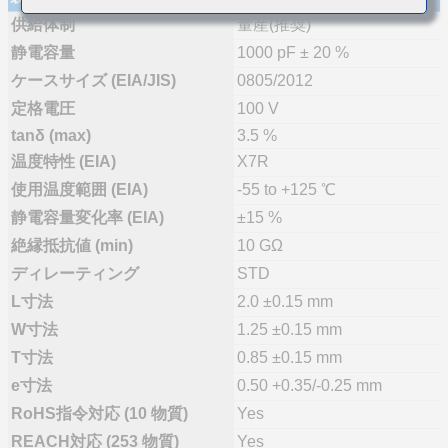
供給体制
量産(推奨)
静電容量
1000 pF ± 20 %
ケースサイズ (EIA/JIS)
0805/2012
定格電圧
100 V
tanδ (max)
3.5 %
温度特性 (EIA)
X7R
使用温度範囲 (EIA)
-55 to +125 ℃
静電容量変化率 (EIA)
±15 %
絶縁抵抗値 (min)
10 GΩ
ディレーティング
STD
L寸法
2.0 ±0.15 mm
W寸法
1.25 ±0.15 mm
T寸法
0.85 ±0.15 mm
e寸法
0.50 +0.35/-0.25 mm
RoHS指令対応 (10 物質)
Yes
REACH対応 (253 物質)
Yes