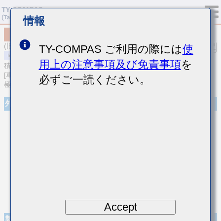
情報
MCJCH219NB7102MTPA01
(旧品番 HMJ212KB7102MDHT)
TY-COMPAS ご利用の際には
使
用上の注意事項及び免責事項
を
積層セラミックコンデンサ
[車載ボディ/インフォ＆高信頼用 (AEC-Q200 Qualified) 樹脂外部電
必ずご一読ください。
極積層セラミックコンデンサ]
外観
Accept
製品仕様