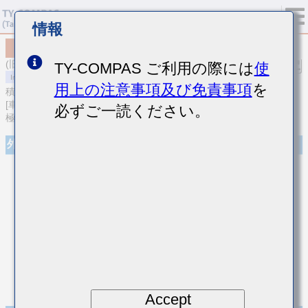
情報
MCJCH31LBB7224MTPA01
(旧品番 HMJ316BB7224MLHT)
TY-COMPAS ご利用の際には
使
用上の注意事項及び免責事項
を
積層セラミックコンデンサ
[車載ボディ/インフォ＆高信頼用 (AEC-Q200 Qualified) 樹脂外部電
必ずご一読ください。
極積層セラミックコンデンサ]
外観
Accept