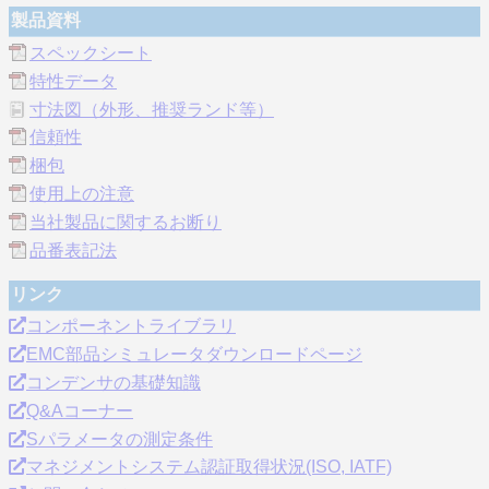
製品資料
スペックシート
特性データ
寸法図（外形、推奨ランド等）
信頼性
梱包
使用上の注意
当社製品に関するお断り
品番表記法
リンク
コンポーネントライブラリ
EMC部品シミュレータダウンロードページ
コンデンサの基礎知識
Q&Aコーナー
Sパラメータの測定条件
マネジメントシステム認証取得状況(ISO, IATF)