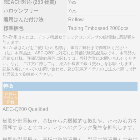
REACH対応 (253 物質)
Yes
ハロゲンフリー
Yes
適用はんだ付け法
Reflow
標準梱包
Taping Embossed 2000pcs
Sn-Zn系はんだは、チップ積層セラミックコンデンサの信頼性に悪影響を
与えます。
Sn-Zn系はんだをご使用される際は、事前に弊社まで御連絡ください。
（注）本商品は、AEC-Q200に対応した評価試験実施済みです。本商品の
詳細な仕様、評価試験結果等に関しては、弊社営業にお問い合わせくださ
い。なお、ご注文に際しては、納入仕様書の取り交わしをお願いします。
記載内容についてのお問い合わせ、及び記載アイテムのご注文の際には弊
社営業まで御連絡ください。
特徴
AEC-Q200 Qualified
樹脂外部電極が、基板からの機械的な振動や、たわみ応力を
緩和することでコンデンサへのクラック発生を抑制します。
樹脂外部電極が、基板の熱膨張率と、部品の膨張率との差に