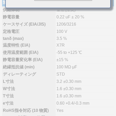
製品仕様
供給体制
量産(推奨)
静電容量
0.22 uF ± 20 %
ケースサイズ (EIA/JIS)
1206/3216
定格電圧
100 V
tanδ (max)
3.5 %
温度特性 (EIA)
X7R
使用温度範囲 (EIA)
-55 to +125 ℃
静電容量変化率 (EIA)
±15 %
絶縁抵抗値 (min)
100 MΩ·μF
ディレーティング
STD
L寸法
3.2 ±0.30 mm
W寸法
1.6 ±0.30 mm
T寸法
1.6 ±0.30 mm
e寸法
0.60 +0.4/-0.3 mm
RoHS指令対応 (10 物質)
Yes