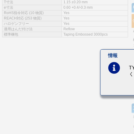
T寸法
1.15 ±0.20 mm
e寸法
0.60 +0.4/-0.3 mm
RoHS指令対応 (10 物質)
Yes
REACH対応 (253 物質)
Yes
ハロゲンフリー
Yes
適用はんだ付け法
Reflow
標準梱包
Taping Embossed 3000pcs
情報
T
く