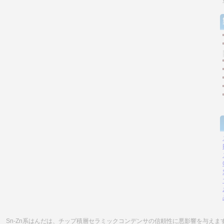
Sn-Zn系はんだは、チップ積層セラミックコンデンサの信頼性に悪影響を与えま