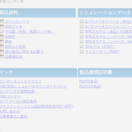
平滑コンデンサ
製品資料
シミュレーションデータ
スペックシート
Sパラメータファイル（単品
特性データ
Sパラメータファイル（シリーズ）
寸法図（外形、推奨ランド等）
SPICEモデル（単品）[cir形式
信頼性
SPICEモデル（シリーズ）[li
梱包
SPICEモデル（シリーズ）[zip
使用上の注意
3Dモデル（STEP）
当社製品に関するお断り
ランドパターン(DXF)
品番表記法
リンク
製品環境証明書
コンポーネントライブラリ
RoHS(単品)
EMC部品シミュレータダウンロードページ
REACH(単品)
コンデンサの基礎知識
Q&Aコーナー
Sパラメータの測定条件
マネジメントシステム認証取得状況(ISO, IATF)
お問い合わせ
品番変更のご案内
す。