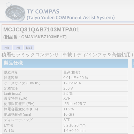
MCJCQ31QAB7103MTPA01
(旧品番 : QMJ316KB7103MFHT)
積層セラミックコンデンサ
[車載ボディ/インフォ＆高信頼用 (AE
製品仕様
供給体制
量産(推奨)
静電容量
0.01 uF ± 20 %
ケースサイズ (EIA/JIS)
1206/3216
定格電圧
250 V
tanδ (max)
2.5 %
温度特性 (EIA)
X7R
使用温度範囲 (EIA)
-55 to +125 ℃
静電容量変化率 (EIA)
±15 %
絶縁抵抗値 (min)
10 GΩ
ディレーティング
STD
L寸法
3.2 ±0.20 mm
W寸法
1.6 ±0.20 mm