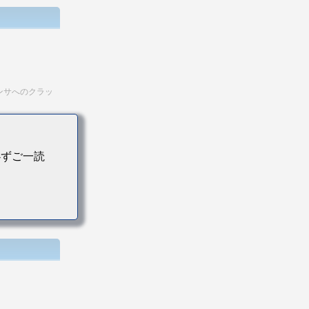
ンサへのクラッ
ことで、
に有効。
必ずご一読
い。