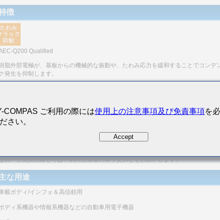
特徴
AEC-Q200 Qualified
樹脂外部電極が、基板からの機械的な振動や、たわみ応力を緩和することでコンデ
ク発生を抑制します。
樹脂外部電極が、基板の熱膨張率と、部品の膨張率との差による熱衝撃を吸収する
半田接合部のクラック発生を抑制。固着性を確保します。 半田接合部の劣化対策
Y-COMPAS ご利用の際には
使用上の注意事項及び免責事項
を
モノリシックの構造のため、信頼性が高いです。
ださい。
同一形状で、静電容量範囲が広いです。
Accept
（注）本商品は、AEC-Q200に対応した評価試験実施済みです。
本商品の詳細な仕様、評価試験結果等に関しては、当社営業にお問い合わせくださ
なお、ご注文に際しては、納入仕様書の取り交わしをお願いします。
主な用途
車載ボディ/インフォ＆高信頼用
ボディ系機器や情報系機器などの自動車用電子機器