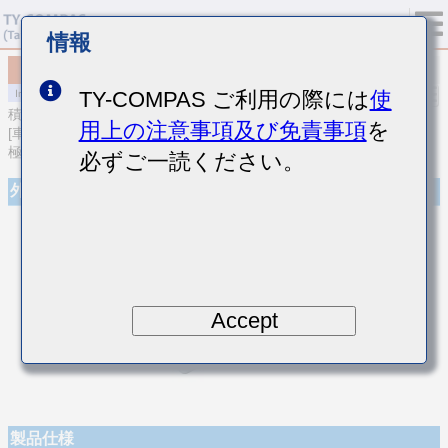
情報
MCJCT168BB7222MTQA01
TY-COMPAS ご利用の際には
使
積層セラミックコンデンサ
用上の注意事項及び免責事項
を
[車載ボディ/インフォ＆高信頼用 (AEC-Q200 Qualified) 樹脂外部電
極積層セラミックコンデンサ]
必ずご一読ください。
外観
Accept
製品仕様