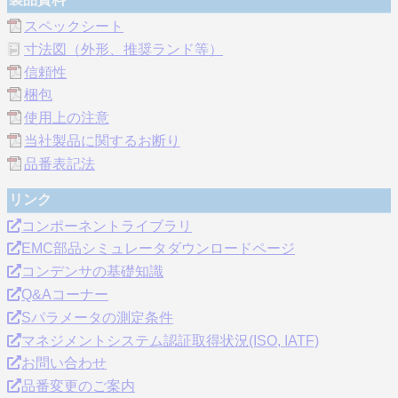
スペックシート
寸法図（外形、推奨ランド等）
信頼性
梱包
使用上の注意
当社製品に関するお断り
品番表記法
リンク
コンポーネントライブラリ
EMC部品シミュレータダウンロードページ
コンデンサの基礎知識
Q&Aコーナー
Sパラメータの測定条件
マネジメントシステム認証取得状況(ISO, IATF)
お問い合わせ
品番変更のご案内