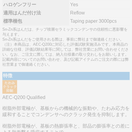
ハロゲンフリー
Yes
適用はんだ付け法
Reflow
標準梱包
Taping paper 3000pcs
Sn-Zn系はんだは、チップ積層セラミックコンデンサの信頼性に悪影響を
与えます。
Sn-Zn系はんだをご使用される際は、事前に弊社まで御連絡ください。
（注）本商品は、AEC-Q200に対応した評価試験実施済みです。本商品の
詳細な仕様、評価試験結果等に関しては、弊社営業にお問い合わせくださ
い。なお、ご注文に際しては、納入仕様書の取り交わしをお願いします。
記載内容についてのお問い合わせ、及び記載アイテムのご注文の際には弊
社営業まで御連絡ください。
特徴
AEC-Q200 Qualified
樹脂外部電極が、基板からの機械的な振動や、たわみ応力を
緩和することでコンデンサへのクラック発生を抑制します。
樹脂外部電極が、基板の熱膨張率と、部品の膨張率との差に