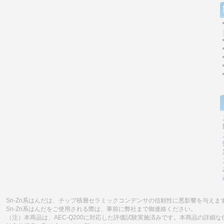
Sn-Zn系はんだは、チップ積層セラミックコンデンサの信頼性に悪影響を与えま
Sn-Zn系はんだをご使用される際は、事前に弊社まで御連絡ください。
（注）本商品は、AEC-Q200に対応した評価試験実施済みです。本商品の詳