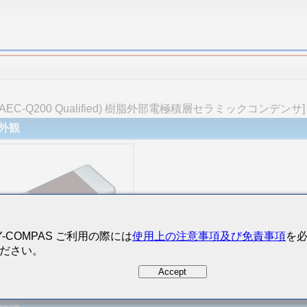
C-Q200 Qualified) 樹脂外部電極積層セラミックコンデンサ]
外観
Y-COMPAS ご利用の際には
使用上の注意事項及び免責事項
を
ださい。
Accept