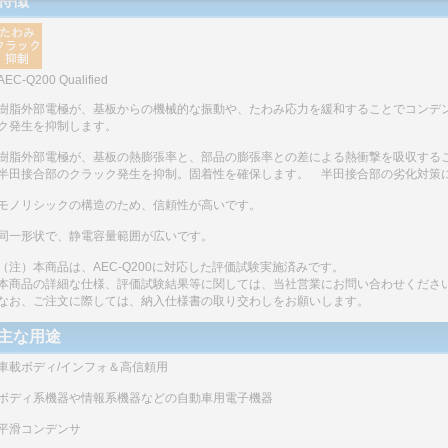
特徴
AEC-Q200 Qualified
樹脂外部電極が、基板からの機械的な振動や、たわみ応力を緩和することでコンデ
ク発生を抑制します。
樹脂外部電極が、基板の熱膨張率と、部品の膨張率との差による熱衝撃を吸収する
半田接合部のクラック発生を抑制。固着性を確保します。 半田接合部の劣化対策
モノリシックの構造のため、信頼性が高いです。
同一形状で、静電容量範囲が広いです。
（注）本商品は、AEC-Q200に対応した評価試験実施済みです。
本商品の詳細な仕様、評価試験結果等に関しては、当社営業にお問い合わせくださ
なお、ご注文に際しては、納入仕様書の取り交わしをお願いします。
主な用途
車載ボディ/インフォ＆高信頼用
ボディ系機器や情報系機器などの自動車用電子機器
平滑コンデンサ