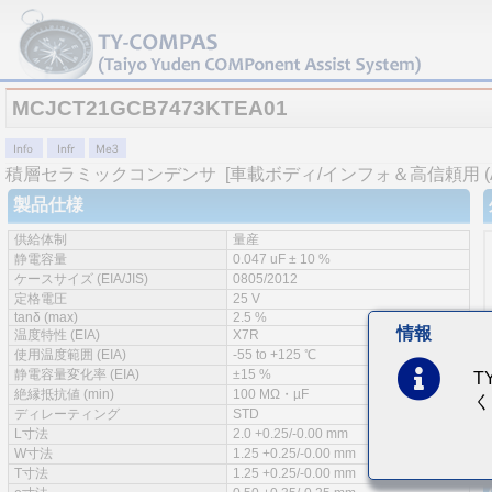
MCJCT21GCB7473KTEA01
積層セラミックコンデンサ
[車載ボディ/インフォ＆高信頼用 (AE
製品仕様
供給体制
量産
静電容量
0.047 uF ± 10 %
ケースサイズ (EIA/JIS)
0805/2012
定格電圧
25 V
tanδ (max)
2.5 %
情報
温度特性 (EIA)
X7R
使用温度範囲 (EIA)
-55 to +125 ℃
静電容量変化率 (EIA)
±15 %
T
絶縁抵抗値 (min)
100 MΩ・µF
く
ディレーティング
STD
L寸法
2.0 +0.25/-0.00 mm
W寸法
1.25 +0.25/-0.00 mm
T寸法
1.25 +0.25/-0.00 mm