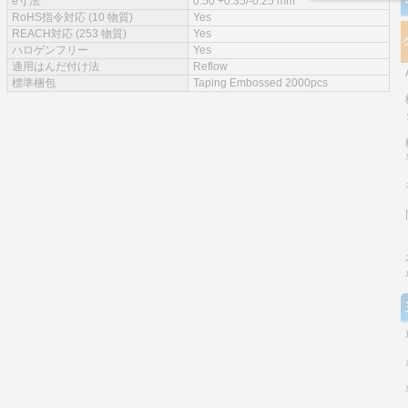
e寸法
0.50 +0.35/-0.25 mm
RoHS指令対応 (10 物質)
Yes
REACH対応 (253 物質)
Yes
ハロゲンフリー
Yes
適用はんだ付け法
Reflow
標準梱包
Taping Embossed 2000pcs