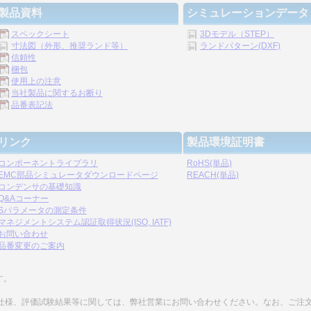
製品資料
シミュレーションデータ
スペックシート
3Dモデル（STEP）
寸法図（外形、推奨ランド等）
ランドパターン(DXF)
信頼性
梱包
使用上の注意
当社製品に関するお断り
品番表記法
リンク
製品環境証明書
コンポーネントライブラリ
RoHS(単品)
EMC部品シミュレータダウンロードページ
REACH(単品)
コンデンサの基礎知識
Q&Aコーナー
Sパラメータの測定条件
マネジメントシステム認証取得状況(ISO, IATF)
お問い合わせ
品番変更のご案内
す。
細な仕様、評価試験結果等に関しては、弊社営業にお問い合わせください。なお、ご注