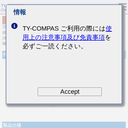
情報
MCJCU168BB7103KTEA01
TY-COMPAS ご利用の際には
使
積層セラミックコンデンサ
用上の注意事項及び免責事項
を
[車載ボディ/インフォ＆高信頼用 (AEC-Q200 Qualified) 樹脂外部電
極積層セラミックコンデンサ]
必ずご一読ください。
外観
Accept
製品仕様