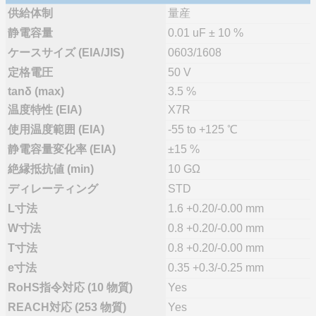
供給体制
量産
静電容量
0.01 uF ± 10 %
ケースサイズ (EIA/JIS)
0603/1608
定格電圧
50 V
tanδ (max)
3.5 %
温度特性 (EIA)
X7R
使用温度範囲 (EIA)
-55 to +125 ℃
静電容量変化率 (EIA)
±15 %
絶縁抵抗値 (min)
10 GΩ
ディレーティング
STD
L寸法
1.6 +0.20/-0.00 mm
W寸法
0.8 +0.20/-0.00 mm
T寸法
0.8 +0.20/-0.00 mm
e寸法
0.35 +0.3/-0.25 mm
RoHS指令対応 (10 物質)
Yes
REACH対応 (253 物質)
Yes