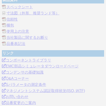
スペックシート
寸法図（外形、推奨ランド等）
信頼性
梱包
使用上の注意
当社製品に関するお断り
品番表記法
リンク
コンポーネントライブラリ
EMC部品シミュレータダウンロードページ
コンデンサの基礎知識
Q&Aコーナー
Sパラメータの測定条件
マネジメントシステム認証取得状況(ISO, IATF)
お問い合わせ
品番変更のご案内