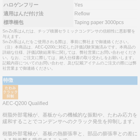
ハロゲンフリー
Yes
適用はんだ付け法
Reflow
標準梱包
Taping paper 3000pcs
Sn-Zn系はんだは、チップ積層セラミックコンデンサの信頼性に悪影響を
与えます。
Sn-Zn系はんだをご使用される際は、事前に弊社まで御連絡ください。
（注）本商品は、AEC-Q200に対応した評価試験実施済みです。本商品の
詳細な仕様、評価試験結果等に関しては、弊社営業にお問い合わせくださ
い。なお、ご注文に際しては、納入仕様書の取り交わしをお願いします。
記載内容についてのお問い合わせ、及び記載アイテムのご注文の際には弊
社営業まで御連絡ください。
特徴
AEC-Q200 Qualified
樹脂外部電極が、基板からの機械的な振動や、たわみ応力を
緩和することでコンデンサへのクラック発生を抑制します。
樹脂外部電極が、基板の熱膨張率と、部品の膨張率との差に