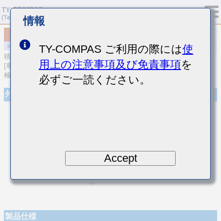
情報
MCJCU168BB7222MTEA01
TY-COMPAS ご利用の際には
使
積層セラミックコンデンサ
用上の注意事項及び免責事項
を
[車載ボディ/インフォ＆高信頼用 (AEC-Q200 Qualified) 樹脂外部電
極積層セラミックコンデンサ]
必ずご一読ください。
外観
Accept
製品仕様