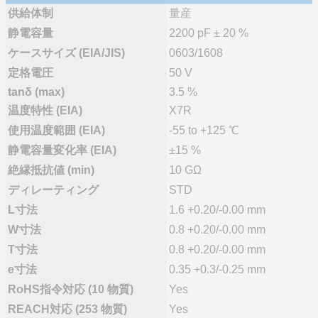
供給体制
量産
静電容量
2200 pF ± 20 %
ケースサイズ (EIA/JIS)
0603/1608
定格電圧
50 V
tanδ (max)
3.5 %
温度特性 (EIA)
X7R
使用温度範囲 (EIA)
-55 to +125 ℃
静電容量変化率 (EIA)
±15 %
絶縁抵抗値 (min)
10 GΩ
ディレーティング
STD
L寸法
1.6 +0.20/-0.00 mm
W寸法
0.8 +0.20/-0.00 mm
T寸法
0.8 +0.20/-0.00 mm
e寸法
0.35 +0.3/-0.25 mm
RoHS指令対応 (10 物質)
Yes
REACH対応 (253 物質)
Yes