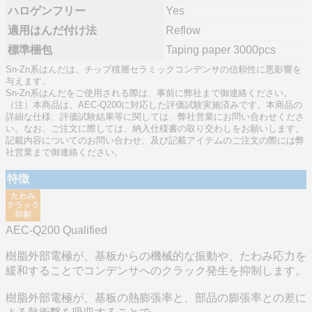
ハロゲンフリー
Yes
適用はんだ付け法
Reflow
標準梱包
Taping paper 3000pcs
Sn-Zn系はんだは、チップ積層セラミックコンデンサの信頼性に悪影響を
与えます。
Sn-Zn系はんだをご使用される際は、事前に弊社まで御連絡ください。
（注）本商品は、AEC-Q200に対応した評価試験実施済みです。本商品の
詳細な仕様、評価試験結果等に関しては、弊社営業にお問い合わせくださ
い。なお、ご注文に際しては、納入仕様書の取り交わしをお願いします。
記載内容についてのお問い合わせ、及び記載アイテムのご注文の際には弊
社営業まで御連絡ください。
特徴
AEC-Q200 Qualified
樹脂外部電極が、基板からの機械的な振動や、たわみ応力を
緩和することでコンデンサへのクラック発生を抑制します。
樹脂外部電極が、基板の熱膨張率と、部品の膨張率との差に