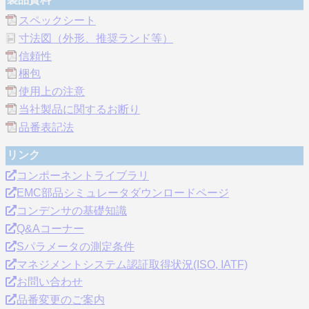
スペックシート
寸法図（外形、推奨ランド等）
信頼性
梱包
使用上の注意
当社製品に関するお断り
品番表記法
リンク
コンポーネントライブラリ
EMC部品シミュレータダウンロードページ
コンデンサの基礎知識
Q&Aコーナー
Sパラメータの測定条件
マネジメントシステム認証取得状況(ISO, IATF)
お問い合わせ
品番変更のご案内