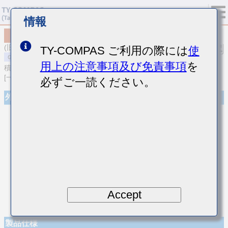
情報
MSARE021SCG080DWRA01
(旧品番 EVS021CG080DK-W)
TY-COMPAS ご利用の際には
使
用上の注意事項及び免責事項
を
積層セラミックコンデンサ
[一般用 高周波/低損失積層セラミックコンデンサ]
必ずご一読ください。
外観
Accept
製品仕様