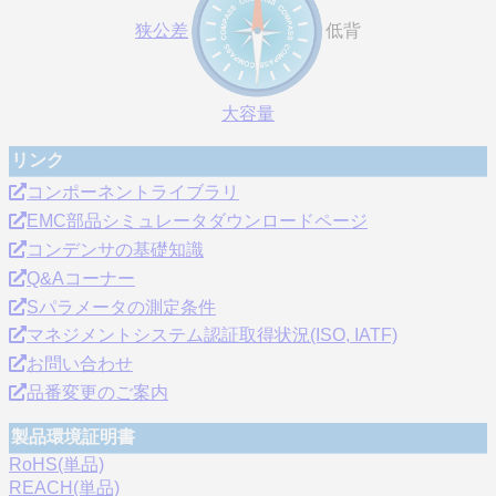
狭公差
低背
大容量
リンク
コンポーネントライブラリ
EMC部品シミュレータダウンロードページ
コンデンサの基礎知識
Q&Aコーナー
Sパラメータの測定条件
マネジメントシステム認証取得状況(ISO, IATF)
お問い合わせ
品番変更のご案内
製品環境証明書
RoHS(単品)
REACH(単品)