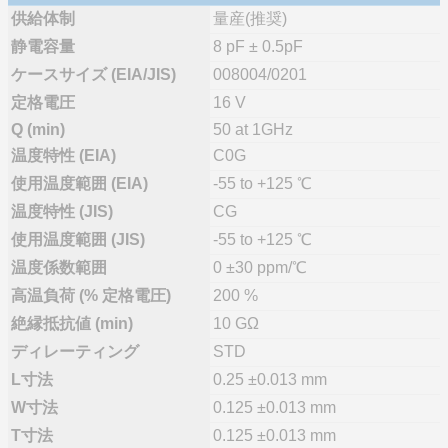
供給体制
量産(推奨)
静電容量
8 pF ± 0.5pF
ケースサイズ (EIA/JIS)
008004/0201
定格電圧
16 V
Q (min)
50 at 1GHz
温度特性 (EIA)
C0G
使用温度範囲 (EIA)
-55 to +125 ℃
温度特性 (JIS)
CG
使用温度範囲 (JIS)
-55 to +125 ℃
温度係数範囲
0 ±30 ppm/℃
高温負荷 (% 定格電圧)
200 %
絶縁抵抗値 (min)
10 GΩ
ディレーティング
STD
L寸法
0.25 ±0.013 mm
W寸法
0.125 ±0.013 mm
T寸法
0.125 ±0.013 mm