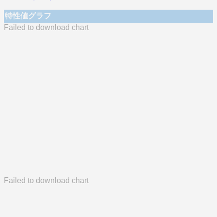
特性値グラフ
Failed to download chart
Failed to download chart