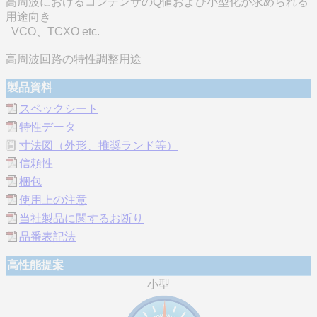
高周波におけるコンデンサのQ値および小型化が求められる
用途向き
VCO、TCXO etc.
高周波回路の特性調整用途
製品資料
スペックシート
特性データ
寸法図（外形、推奨ランド等）
信頼性
梱包
使用上の注意
当社製品に関するお断り
品番表記法
高性能提案
小型