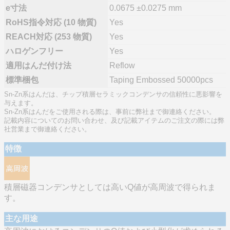
e寸法
0.0675 ±0.0275 mm
RoHS指令対応 (10 物質)
Yes
REACH対応 (253 物質)
Yes
ハロゲンフリー
Yes
適用はんだ付け法
Reflow
標準梱包
Taping Embossed 50000pcs
Sn-Zn系はんだは、チップ積層セラミックコンデンサの信頼性に悪影響を
与えます。
Sn-Zn系はんだをご使用される際は、事前に弊社まで御連絡ください。
記載内容についてのお問い合わせ、及び記載アイテムのご注文の際には弊
社営業まで御連絡ください。
特徴
積層磁器コンデンサとしては高いQ値が高周波で得られま
す。
主な用途