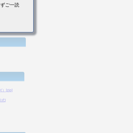
必ずご一読
[zip]
形式]