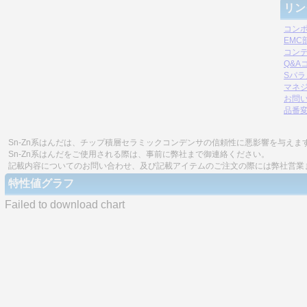
リン
コン
EM
コン
Q&A
Sパ
マネジ
お問
品番
Sn-Zn系はんだは、チップ積層セラミックコンデンサの信頼性に悪影響を与えま
Sn-Zn系はんだをご使用される際は、事前に弊社まで御連絡ください。
記載内容についてのお問い合わせ、及び記載アイテムのご注文の際には弊社営業
特性値グラフ
Failed to download chart