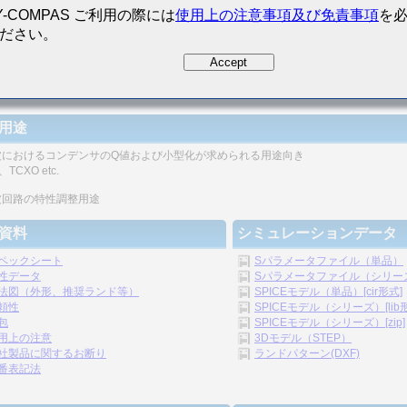
Y-COMPAS ご利用の際には
使用上の注意事項及び免責事項
を
ださい。
Accept
磁器コンデンサとしては高いQ値が高周波で得られます。
用途
波におけるコンデンサのQ値および小型化が求められる用途向き
TCXO etc.
波回路の特性調整用途
資料
シミュレーションデータ
ペックシート
Sパラメータファイル（単品）
性データ
Sパラメータファイル（シリーズ）
法図（外形、推奨ランド等）
SPICEモデル（単品）[cir形式]
頼性
SPICEモデル（シリーズ）[lib
包
SPICEモデル（シリーズ）[zip]
用上の注意
3Dモデル（STEP）
社製品に関するお断り
ランドパターン(DXF)
番表記法