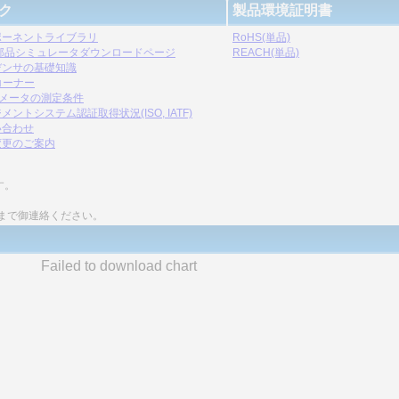
ク
製品環境証明書
ポーネントライブラリ
RoHS(単品)
C部品シミュレータダウンロードページ
REACH(単品)
デンサの基礎知識
コーナー
ラメータの測定条件
メントシステム認証取得状況(ISO, IATF)
い合わせ
変更のご案内
す。
まで御連絡ください。
Failed to download chart