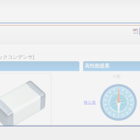
ックコンデンサ]
高性能提案
小型
狭公差
大容量