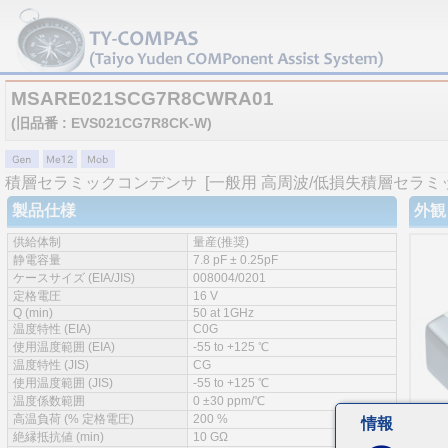
MSARE021SCG7R8CWRA01
(旧品番 : EVS021CG7R8CK-W)
積層セラミックコンデンサ
[一般用 高周波/低損失積層セラミ
製品仕様
外観
供給体制
量産(推奨)
静電容量
7.8 pF ± 0.25pF
ケースサイズ (EIA/JIS)
008004/0201
定格電圧
16 V
Q (min)
50 at 1GHz
温度特性 (EIA)
C0G
使用温度範囲 (EIA)
-55 to +125 ℃
温度特性 (JIS)
CG
使用温度範囲 (JIS)
-55 to +125 ℃
温度係数範囲
0 ±30 ppm/℃
高温負荷 (% 定格電圧)
200 %
情報
絶縁抵抗値 (min)
10 GΩ