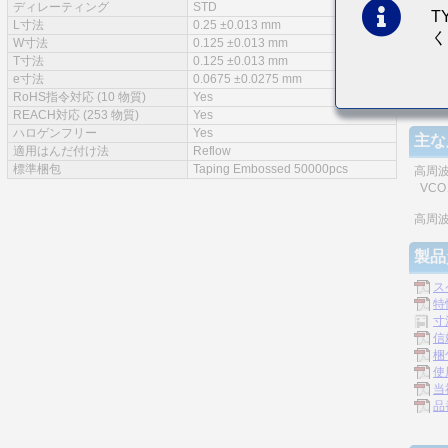
ディレーティング
STD
T
特徴
L寸法
0.25 ±0.013 mm
く
W寸法
0.125 ±0.013 mm
T寸法
0.125 ±0.013 mm
e寸法
0.0675 ±0.0275 mm
RoHS指令対応 (10 物質)
Yes
積層
REACH対応 (253 物質)
Yes
ハロゲンフリー
Yes
主な
適用はんだ付け法
Reflow
標準梱包
Taping Embossed 50000pcs
高周
VCO、
高周
製品
ス
特
寸
信
梱
使
当
品