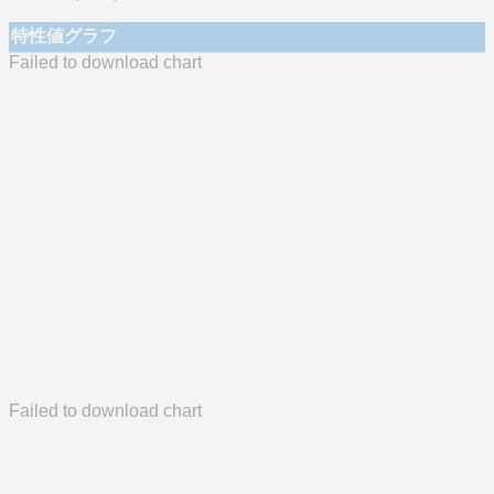
特性値グラフ
Failed to download chart
Failed to download chart