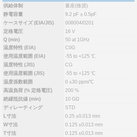
供給体制
量産(推奨)
静電容量
9.2 pF ± 0.5pF
ケースサイズ (EIA/JIS)
008004/0201
定格電圧
16 V
Q (min)
50 at 1GHz
温度特性 (EIA)
C0G
使用温度範囲 (EIA)
-55 to +125 ℃
温度特性 (JIS)
CG
使用温度範囲 (JIS)
-55 to +125 ℃
温度係数範囲
0 ±30 ppm/℃
高温負荷 (% 定格電圧)
200 %
絶縁抵抗値 (min)
10 GΩ
ディレーティング
STD
L寸法
0.25 ±0.013 mm
W寸法
0.125 ±0.013 mm
T寸法
0.125 ±0.013 mm