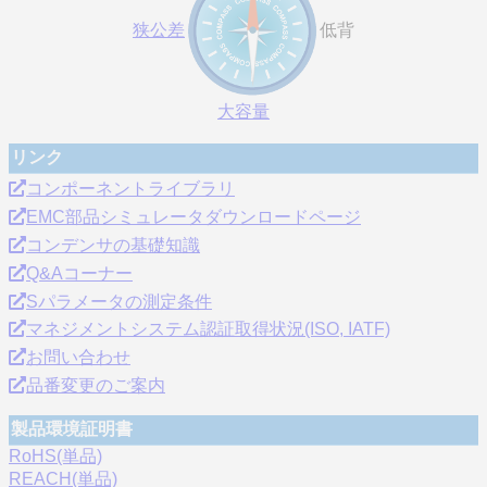
狭公差
低背
大容量
リンク
コンポーネントライブラリ
EMC部品シミュレータダウンロードページ
コンデンサの基礎知識
Q&Aコーナー
Sパラメータの測定条件
マネジメントシステム認証取得状況(ISO, IATF)
お問い合わせ
品番変更のご案内
製品環境証明書
RoHS(単品)
REACH(単品)