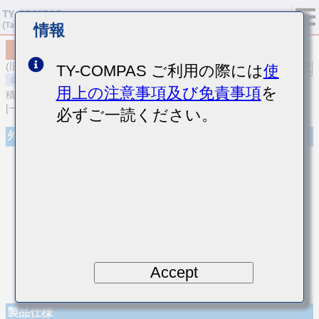
情報
MSARE021SCG9R2DWRA01
(旧品番 EVS021CG9R2DK-W)
TY-COMPAS ご利用の際には
使
用上の注意事項及び免責事項
を
積層セラミックコンデンサ
[一般用 高周波/低損失積層セラミックコンデンサ]
必ずご一読ください。
外観
Accept
製品仕様