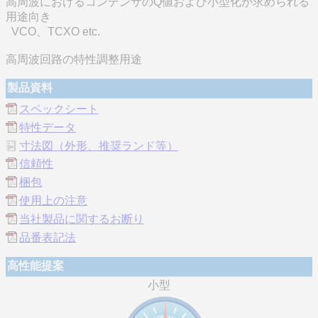
高周波におけるコンデンサのQ値および小型化が求められる
用途向き
VCO、TCXO etc.
高周波回路の特性調整用途
製品資料
スペックシート
特性データ
寸法図（外形、推奨ランド等）
信頼性
梱包
使用上の注意
当社製品に関するお断り
品番表記法
高性能提案
小型