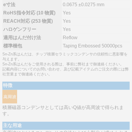
e寸法
0.0675 ±0.0275 mm
RoHS指令対応 (10 物質)
Yes
REACH対応 (253 物質)
Yes
ハロゲンフリー
Yes
適用はんだ付け法
Reflow
標準梱包
Taping Embossed 50000pcs
Sn-Zn系はんだは、チップ積層セラミックコンデンサの信頼性に悪影響を
与えます。
Sn-Zn系はんだをご使用される際は、事前に弊社まで御連絡ください。
記載内容についてのお問い合わせ、及び記載アイテムのご注文の際には弊
社営業まで御連絡ください。
特徴
積層磁器コンデンサとしては高いQ値が高周波で得られま
す。
主な用途