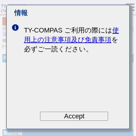
情報
MSARE021SCH5R4CWRA01
(旧品番 EVS021CH5R4CK-W)
TY-COMPAS ご利用の際には
使
用上の注意事項及び免責事項
を
積層セラミックコンデンサ
[一般用 高周波/低損失積層セラミックコンデンサ]
必ずご一読ください。
外観
Accept
製品仕様