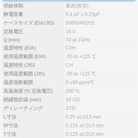
供給体制
量産(推奨)
静電容量
5.4 pF ± 0.25pF
ケースサイズ (EIA/JIS)
008004/0201
定格電圧
16 V
Q (min)
70 at 1GHz
温度特性 (EIA)
C0H
使用温度範囲 (EIA)
-55 to +125 ℃
温度特性 (JIS)
CH
使用温度範囲 (JIS)
-55 to +125 ℃
温度係数範囲
0 ±60 ppm/℃
高温負荷 (% 定格電圧)
200 %
絶縁抵抗値 (min)
10 GΩ
ディレーティング
STD
L寸法
0.25 ±0.013 mm
W寸法
0.125 ±0.013 mm
T寸法
0.125 ±0.013 mm