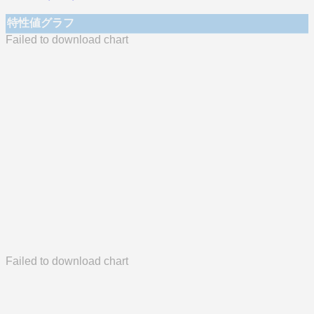
特性値グラフ
Failed to download chart
Failed to download chart