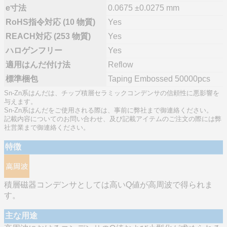
e寸法
0.0675 ±0.0275 mm
RoHS指令対応 (10 物質)
Yes
REACH対応 (253 物質)
Yes
ハロゲンフリー
Yes
適用はんだ付け法
Reflow
標準梱包
Taping Embossed 50000pcs
Sn-Zn系はんだは、チップ積層セラミックコンデンサの信頼性に悪影響を
与えます。
Sn-Zn系はんだをご使用される際は、事前に弊社まで御連絡ください。
記載内容についてのお問い合わせ、及び記載アイテムのご注文の際には弊
社営業まで御連絡ください。
特徴
積層磁器コンデンサとしては高いQ値が高周波で得られま
す。
主な用途