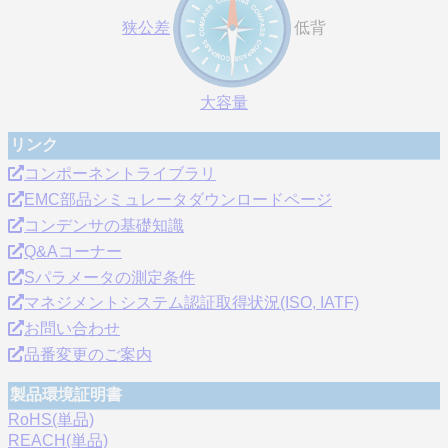
狭公差
低背
大容量
リンク
コンポーネントライブラリ
EMC部品シミュレータダウンロードページ
コンデンサの基礎知識
Q&Aコーナー
Sパラメータの測定条件
マネジメントシステム認証取得状況(ISO, IATF)
お問い合わせ
品番変更のご案内
製品環境証明書
RoHS(単品)
REACH(単品)