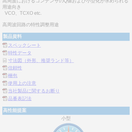
高周波におけるコンデンサのQ値および小型化が求められる
用途向き
VCO、TCXO etc.
高周波回路の特性調整用途
製品資料
スペックシート
特性データ
寸法図（外形、推奨ランド等）
信頼性
梱包
使用上の注意
当社製品に関するお断り
品番表記法
高性能提案
小型