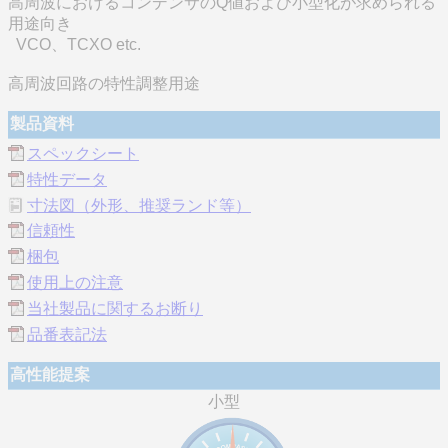
高周波におけるコンデンサのQ値および小型化が求められる
用途向き
VCO、TCXO etc.
高周波回路の特性調整用途
製品資料
スペックシート
特性データ
寸法図（外形、推奨ランド等）
信頼性
梱包
使用上の注意
当社製品に関するお断り
品番表記法
高性能提案
小型