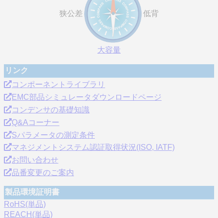
狭公差
低背
大容量
リンク
コンポーネントライブラリ
EMC部品シミュレータダウンロードページ
コンデンサの基礎知識
Q&Aコーナー
Sパラメータの測定条件
マネジメントシステム認証取得状況(ISO, IATF)
お問い合わせ
品番変更のご案内
製品環境証明書
RoHS(単品)
REACH(単品)