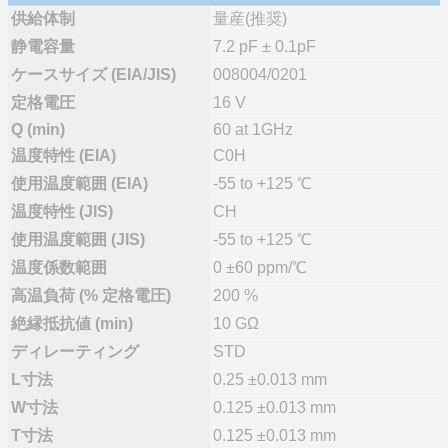
供給体制
量産(推奨)
静電容量
7.2 pF ± 0.1pF
ケースサイズ (EIA/JIS)
008004/0201
定格電圧
16 V
Q (min)
60 at 1GHz
温度特性 (EIA)
C0H
使用温度範囲 (EIA)
-55 to +125 ℃
温度特性 (JIS)
CH
使用温度範囲 (JIS)
-55 to +125 ℃
温度係数範囲
0 ±60 ppm/℃
高温負荷 (% 定格電圧)
200 %
絶縁抵抗値 (min)
10 GΩ
ディレーティング
STD
L寸法
0.25 ±0.013 mm
W寸法
0.125 ±0.013 mm
T寸法
0.125 ±0.013 mm