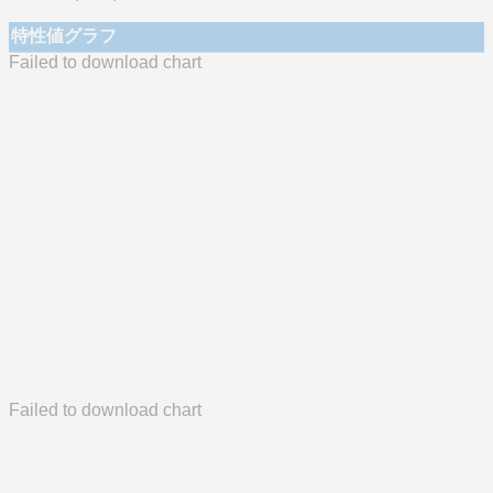
特性値グラフ
Failed to download chart
Failed to download chart