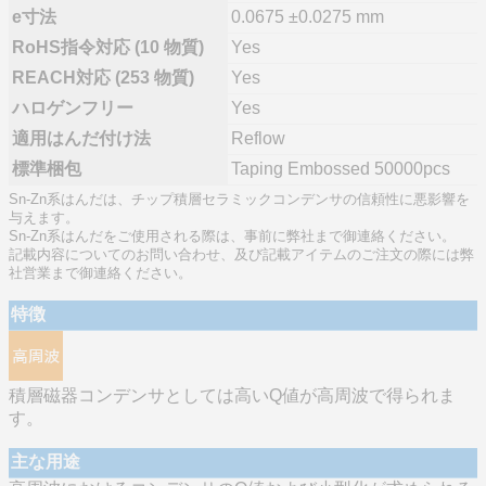
e寸法
0.0675 ±0.0275 mm
RoHS指令対応 (10 物質)
Yes
REACH対応 (253 物質)
Yes
ハロゲンフリー
Yes
適用はんだ付け法
Reflow
標準梱包
Taping Embossed 50000pcs
Sn-Zn系はんだは、チップ積層セラミックコンデンサの信頼性に悪影響を
与えます。
Sn-Zn系はんだをご使用される際は、事前に弊社まで御連絡ください。
記載内容についてのお問い合わせ、及び記載アイテムのご注文の際には弊
社営業まで御連絡ください。
特徴
積層磁器コンデンサとしては高いQ値が高周波で得られま
す。
主な用途