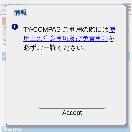
情報
MSARE021SCH7R2BWRA01
(旧品番 EVS021CH7R2BK-W)
TY-COMPAS ご利用の際には
使
用上の注意事項及び免責事項
を
積層セラミックコンデンサ
[一般用 高周波/低損失積層セラミックコンデンサ]
必ずご一読ください。
外観
Accept
製品仕様