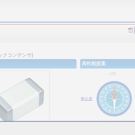
ックコンデンサ]
高性能提案
小型
狭公差
大容量