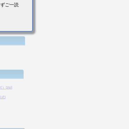
必ずご一読
[zip]
形式]