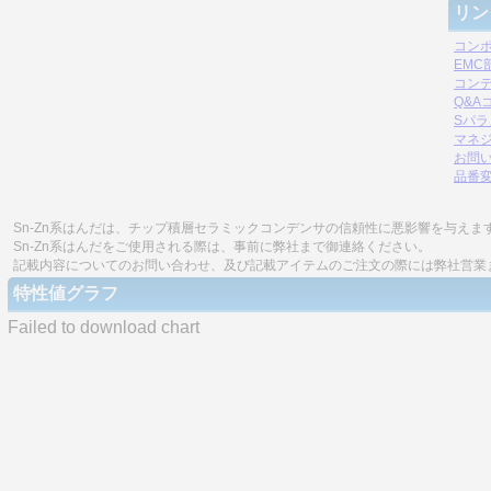
リン
コン
EM
コン
Q&A
Sパ
マネジ
お問
品番
Sn-Zn系はんだは、チップ積層セラミックコンデンサの信頼性に悪影響を与えま
Sn-Zn系はんだをご使用される際は、事前に弊社まで御連絡ください。
記載内容についてのお問い合わせ、及び記載アイテムのご注文の際には弊社営業
特性値グラフ
Failed to download chart