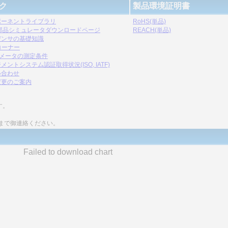
ク
製品環境証明書
ポーネントライブラリ
RoHS(単品)
C部品シミュレータダウンロードページ
REACH(単品)
デンサの基礎知識
コーナー
ラメータの測定条件
メントシステム認証取得状況(ISO, IATF)
い合わせ
変更のご案内
す。
まで御連絡ください。
Failed to download chart