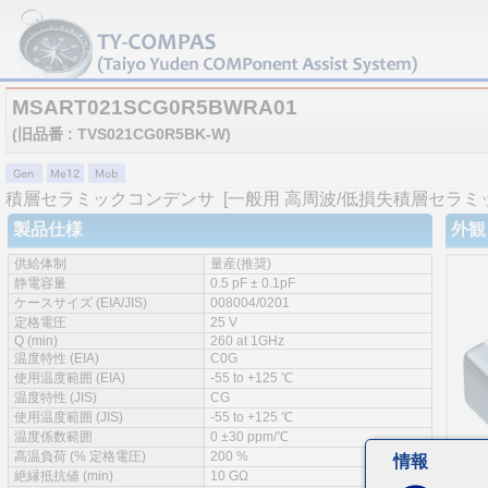
MSART021SCG0R5BWRA01
(旧品番 : TVS021CG0R5BK-W)
積層セラミックコンデンサ
[一般用 高周波/低損失積層セラミ
製品仕様
外観
供給体制
量産(推奨)
静電容量
0.5 pF ± 0.1pF
ケースサイズ (EIA/JIS)
008004/0201
定格電圧
25 V
Q (min)
260 at 1GHz
温度特性 (EIA)
C0G
使用温度範囲 (EIA)
-55 to +125 ℃
温度特性 (JIS)
CG
使用温度範囲 (JIS)
-55 to +125 ℃
温度係数範囲
0 ±30 ppm/℃
高温負荷 (% 定格電圧)
200 %
情報
絶縁抵抗値 (min)
10 GΩ