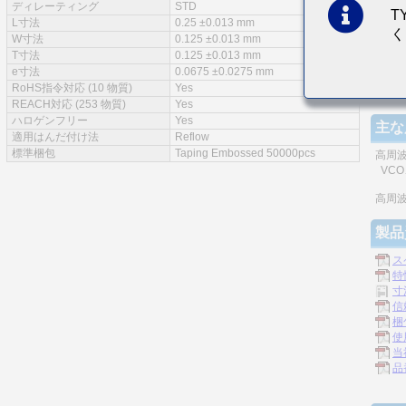
ディレーティング
STD
T
特徴
L寸法
0.25 ±0.013 mm
く
W寸法
0.125 ±0.013 mm
T寸法
0.125 ±0.013 mm
e寸法
0.0675 ±0.0275 mm
RoHS指令対応 (10 物質)
Yes
積層
REACH対応 (253 物質)
Yes
ハロゲンフリー
Yes
主な
適用はんだ付け法
Reflow
標準梱包
Taping Embossed 50000pcs
高周
VCO、
高周
製品
ス
特
寸
信
梱
使
当
品