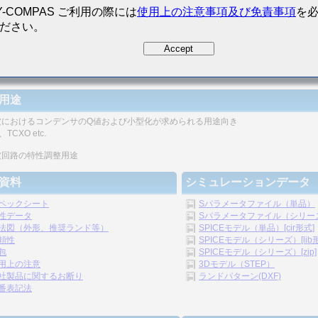
Y-COMPAS ご利用の際には
使用上の注意事項及び免責事項
を
ださい。
Accept
磁器コンデンサとしては高いQ値が高周波で得られます。
用途
波におけるコンデンサのQ値および小型化が求められる用途向き
TCXO etc.
波回路の特性調整用途
資料
シミュレーションデータ
ペックシート
Sパラメータファイル（単品）
性データ
Sパラメータファイル（シリーズ）
法図（外形、推奨ランド等）
SPICEモデル（単品）[cir形式]
頼性
SPICEモデル（シリーズ）[lib
包
SPICEモデル（シリーズ）[zip]
用上の注意
3Dモデル（STEP）
社製品に関するお断り
ランドパターン(DXF)
番表記法