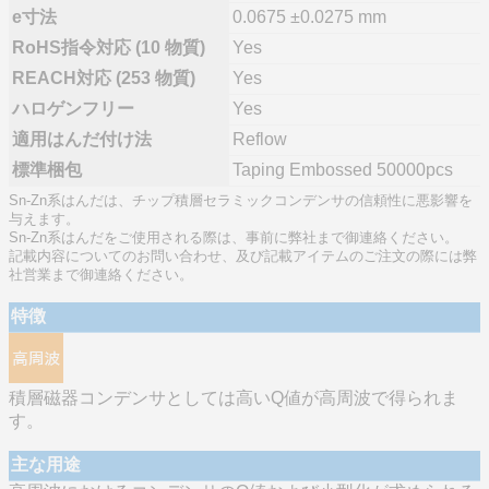
e寸法
0.0675 ±0.0275 mm
RoHS指令対応 (10 物質)
Yes
REACH対応 (253 物質)
Yes
ハロゲンフリー
Yes
適用はんだ付け法
Reflow
標準梱包
Taping Embossed 50000pcs
Sn-Zn系はんだは、チップ積層セラミックコンデンサの信頼性に悪影響を
与えます。
Sn-Zn系はんだをご使用される際は、事前に弊社まで御連絡ください。
記載内容についてのお問い合わせ、及び記載アイテムのご注文の際には弊
社営業まで御連絡ください。
特徴
積層磁器コンデンサとしては高いQ値が高周波で得られま
す。
主な用途