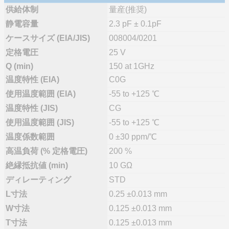
供給体制
量産(推奨)
静電容量
2.3 pF ± 0.1pF
ケースサイズ (EIA/JIS)
008004/0201
定格電圧
25 V
Q (min)
150 at 1GHz
温度特性 (EIA)
C0G
使用温度範囲 (EIA)
-55 to +125 ℃
温度特性 (JIS)
CG
使用温度範囲 (JIS)
-55 to +125 ℃
温度係数範囲
0 ±30 ppm/℃
高温負荷 (% 定格電圧)
200 %
絶縁抵抗値 (min)
10 GΩ
ディレーティング
STD
L寸法
0.25 ±0.013 mm
W寸法
0.125 ±0.013 mm
T寸法
0.125 ±0.013 mm