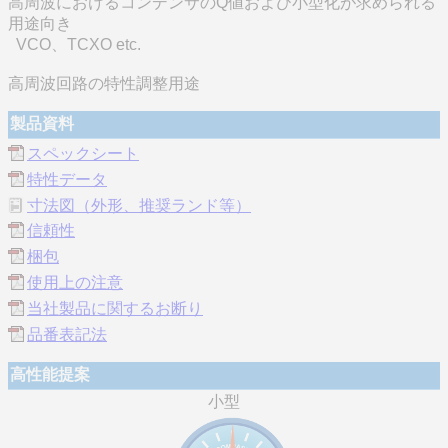
高周波におけるコンデンサのQ値および小型化が求められる
用途向き
VCO、TCXO etc.
高周波回路の特性調整用途
製品資料
スペックシート
特性データ
寸法図（外形、推奨ランド等）
信頼性
梱包
使用上の注意
当社製品に関するお断り
品番表記法
高性能提案
小型