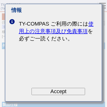
情報
MSART021SCG2R3BWRA01
(旧品番 TVS021CG2R3BK-W)
TY-COMPAS ご利用の際には
使
用上の注意事項及び免責事項
を
積層セラミックコンデンサ
[一般用 高周波/低損失積層セラミックコンデンサ]
必ずご一読ください。
外観
Accept
製品仕様