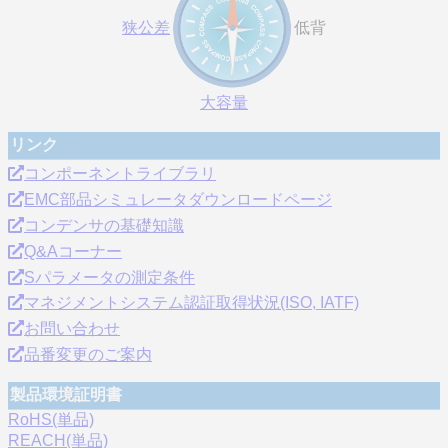
狭公差
低背
大容量
リンク
コンポーネントライブラリ
EMC部品シミュレータダウンロードページ
コンデンサの基礎知識
Q&Aコーナー
Sパラメータの測定条件
マネジメントシステム認証取得状況(ISO, IATF)
お問い合わせ
品番変更のご案内
製品環境証明書
RoHS(単品)
REACH(単品)