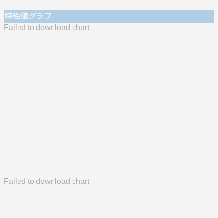
特性値グラフ
Failed to download chart
Failed to download chart