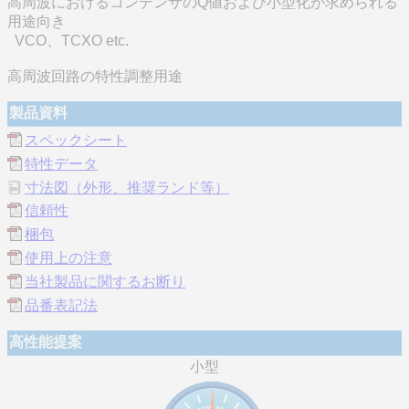
高周波におけるコンデンサのQ値および小型化が求められる
用途向き
VCO、TCXO etc.
高周波回路の特性調整用途
製品資料
スペックシート
特性データ
寸法図（外形、推奨ランド等）
信頼性
梱包
使用上の注意
当社製品に関するお断り
品番表記法
高性能提案
小型