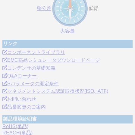
狭公差
低背
大容量
リンク
コンポーネントライブラリ
EMC部品シミュレータダウンロードページ
コンデンサの基礎知識
Q&Aコーナー
Sパラメータの測定条件
マネジメントシステム認証取得状況(ISO, IATF)
お問い合わせ
品番変更のご案内
製品環境証明書
RoHS(単品)
REACH(単品)