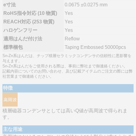
e寸法
0.0675 ±0.0275 mm
RoHS指令対応 (10 物質)
Yes
REACH対応 (253 物質)
Yes
ハロゲンフリー
Yes
適用はんだ付け法
Reflow
標準梱包
Taping Embossed 50000pcs
Sn-Zn系はんだは、チップ積層セラミックコンデンサの信頼性に悪影響を
与えます。
Sn-Zn系はんだをご使用される際は、事前に弊社まで御連絡ください。
記載内容についてのお問い合わせ、及び記載アイテムのご注文の際には弊
社営業まで御連絡ください。
特徴
積層磁器コンデンサとしては高いQ値が高周波で得られま
す。
主な用途