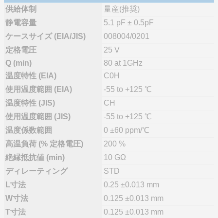
供給体制
量産(推奨)
静電容量
5.1 pF ± 0.5pF
ケースサイズ (EIA/JIS)
008004/0201
定格電圧
25 V
Q (min)
80 at 1GHz
温度特性 (EIA)
C0H
使用温度範囲 (EIA)
-55 to +125 ℃
温度特性 (JIS)
CH
使用温度範囲 (JIS)
-55 to +125 ℃
温度係数範囲
0 ±60 ppm/℃
高温負荷 (% 定格電圧)
200 %
絶縁抵抗値 (min)
10 GΩ
ディレーティング
STD
L寸法
0.25 ±0.013 mm
W寸法
0.125 ±0.013 mm
T寸法
0.125 ±0.013 mm