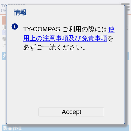
情報
MSART021SCH5R1DWRA01
(旧品番 TVS021CH5R1DK-W)
TY-COMPAS ご利用の際には
使
用上の注意事項及び免責事項
を
積層セラミックコンデンサ
[一般用 高周波/低損失積層セラミックコンデンサ]
必ずご一読ください。
外観
Accept
製品仕様