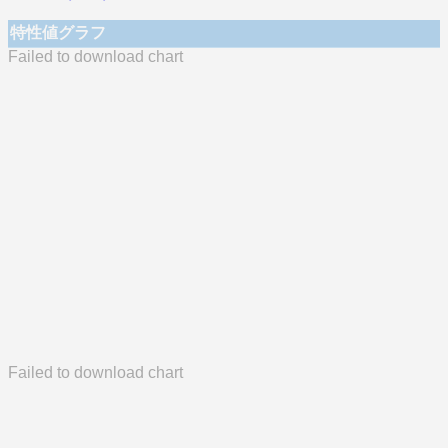
特性値グラフ
Failed to download chart
Failed to download chart