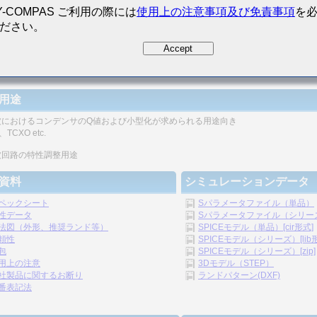
Y-COMPAS ご利用の際には
使用上の注意事項及び免責事項
を
ださい。
Accept
磁器コンデンサとしては高いQ値が高周波で得られます。
用途
波におけるコンデンサのQ値および小型化が求められる用途向き
TCXO etc.
波回路の特性調整用途
資料
シミュレーションデータ
ペックシート
Sパラメータファイル（単品）
性データ
Sパラメータファイル（シリーズ）
法図（外形、推奨ランド等）
SPICEモデル（単品）[cir形式]
頼性
SPICEモデル（シリーズ）[lib
包
SPICEモデル（シリーズ）[zip]
用上の注意
3Dモデル（STEP）
社製品に関するお断り
ランドパターン(DXF)
番表記法