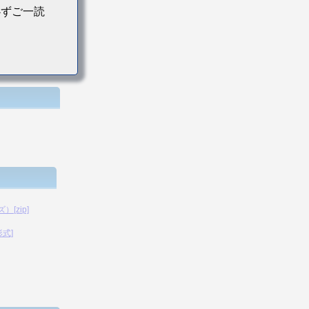
必ずご一読
[zip]
形式]