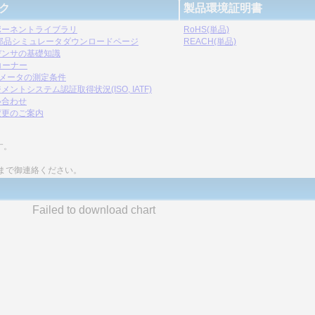
ク
製品環境証明書
ポーネントライブラリ
RoHS(単品)
C部品シミュレータダウンロードページ
REACH(単品)
デンサの基礎知識
コーナー
ラメータの測定条件
メントシステム認証取得状況(ISO, IATF)
い合わせ
変更のご案内
す。
まで御連絡ください。
Failed to download chart