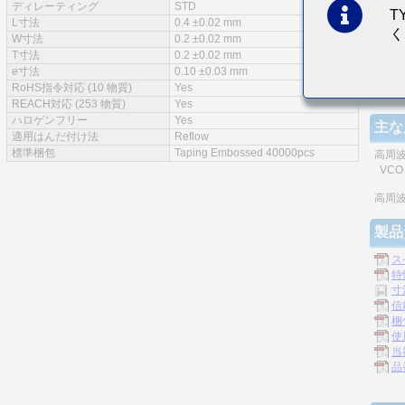
ディレーティング
STD
T
特徴
L寸法
0.4 ±0.02 mm
く
W寸法
0.2 ±0.02 mm
T寸法
0.2 ±0.02 mm
e寸法
0.10 ±0.03 mm
RoHS指令対応 (10 物質)
Yes
積層
REACH対応 (253 物質)
Yes
ハロゲンフリー
Yes
主な
適用はんだ付け法
Reflow
標準梱包
Taping Embossed 40000pcs
高周
VCO、
高周
製品
ス
特
寸
信
梱
使
当
品