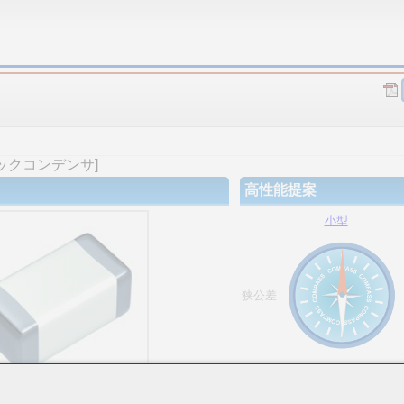
ックコンデンサ]
高性能提案
小型
狭公差
大容量