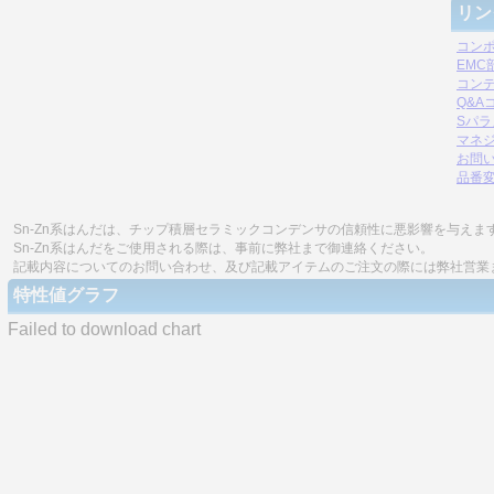
リン
コン
EM
コン
Q&A
Sパ
マネジ
お問
品番
Sn-Zn系はんだは、チップ積層セラミックコンデンサの信頼性に悪影響を与えま
Sn-Zn系はんだをご使用される際は、事前に弊社まで御連絡ください。
記載内容についてのお問い合わせ、及び記載アイテムのご注文の際には弊社営業
特性値グラフ
Failed to download chart