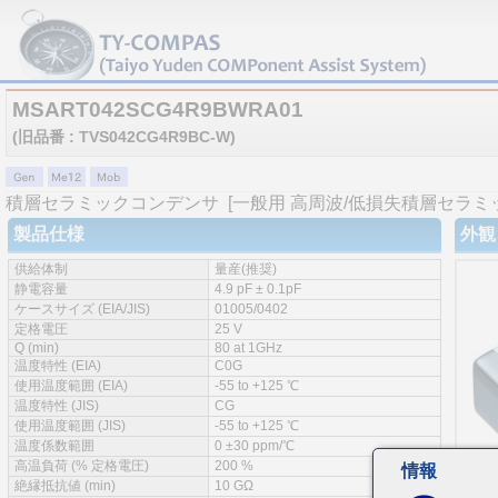
MSART042SCG4R9BWRA01
(旧品番 : TVS042CG4R9BC-W)
積層セラミックコンデンサ
[一般用 高周波/低損失積層セラミ
製品仕様
外観
供給体制
量産(推奨)
静電容量
4.9 pF ± 0.1pF
ケースサイズ (EIA/JIS)
01005/0402
定格電圧
25 V
Q (min)
80 at 1GHz
温度特性 (EIA)
C0G
使用温度範囲 (EIA)
-55 to +125 ℃
温度特性 (JIS)
CG
使用温度範囲 (JIS)
-55 to +125 ℃
温度係数範囲
0 ±30 ppm/℃
高温負荷 (% 定格電圧)
200 %
情報
絶縁抵抗値 (min)
10 GΩ