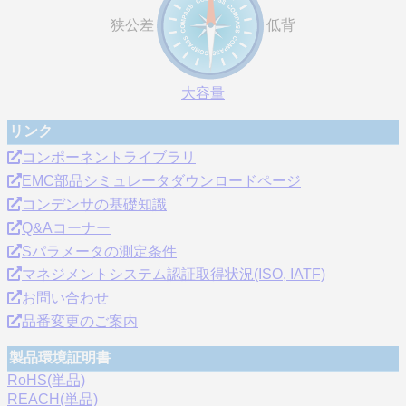
狭公差
低背
大容量
リンク
コンポーネントライブラリ
EMC部品シミュレータダウンロードページ
コンデンサの基礎知識
Q&Aコーナー
Sパラメータの測定条件
マネジメントシステム認証取得状況(ISO, IATF)
お問い合わせ
品番変更のご案内
製品環境証明書
RoHS(単品)
REACH(単品)