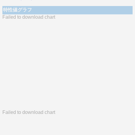
特性値グラフ
Failed to download chart
Failed to download chart