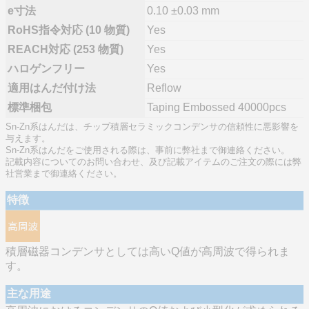
e寸法
0.10 ±0.03 mm
RoHS指令対応 (10 物質)
Yes
REACH対応 (253 物質)
Yes
ハロゲンフリー
Yes
適用はんだ付け法
Reflow
標準梱包
Taping Embossed 40000pcs
Sn-Zn系はんだは、チップ積層セラミックコンデンサの信頼性に悪影響を
与えます。
Sn-Zn系はんだをご使用される際は、事前に弊社まで御連絡ください。
記載内容についてのお問い合わせ、及び記載アイテムのご注文の際には弊
社営業まで御連絡ください。
特徴
積層磁器コンデンサとしては高いQ値が高周波で得られま
す。
主な用途