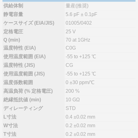
供給体制
量産(推奨)
静電容量
5.6 pF ± 0.1pF
ケースサイズ (EIA/JIS)
01005/0402
定格電圧
25 V
Q (min)
70 at 1GHz
温度特性 (EIA)
C0G
使用温度範囲 (EIA)
-55 to +125 ℃
温度特性 (JIS)
CG
使用温度範囲 (JIS)
-55 to +125 ℃
温度係数範囲
0 ±30 ppm/℃
高温負荷 (% 定格電圧)
200 %
絶縁抵抗値 (min)
10 GΩ
ディレーティング
STD
L寸法
0.4 ±0.02 mm
W寸法
0.2 ±0.02 mm
T寸法
0.2 ±0.02 mm