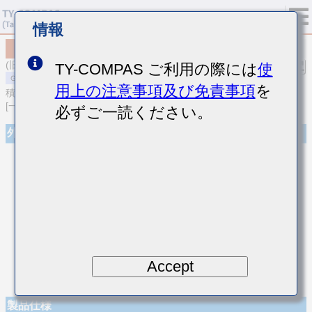
情報
MSART042SCG5R6BWRA01
(旧品番 TVS042CG5R6BC-W)
TY-COMPAS ご利用の際には
使
用上の注意事項及び免責事項
を
積層セラミックコンデンサ
[一般用 高周波/低損失積層セラミックコンデンサ]
必ずご一読ください。
外観
Accept
製品仕様