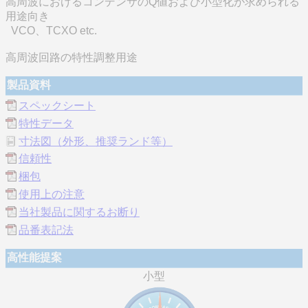
高周波におけるコンデンサのQ値および小型化が求められる
用途向き
VCO、TCXO etc.
高周波回路の特性調整用途
製品資料
スペックシート
特性データ
寸法図（外形、推奨ランド等）
信頼性
梱包
使用上の注意
当社製品に関するお断り
品番表記法
高性能提案
小型