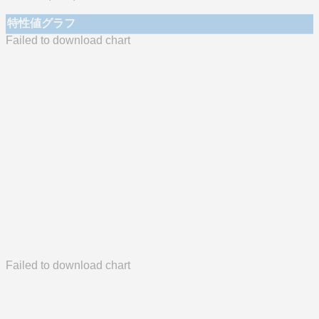
特性値グラフ
Failed to download chart
Failed to download chart