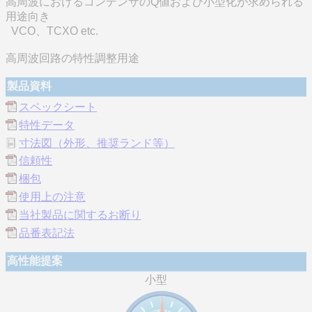
高周波におけるコンデンサのQ値および小型化が求められる
用途向き
VCO、TCXO etc.
高周波回路の特性調整用途
製品資料
スペックシート
特性データ
寸法図（外形、推奨ランド等）
信頼性
梱包
使用上の注意
当社製品に関するお断り
品番表記法
高性能提案
小型