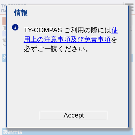
情報
MSART042SCH120JWRA01
(旧品番 TVS042CH120JC-W)
TY-COMPAS ご利用の際には
使
用上の注意事項及び免責事項
を
積層セラミックコンデンサ
[一般用 高周波/低損失積層セラミックコンデンサ]
必ずご一読ください。
外観
Accept
製品仕様