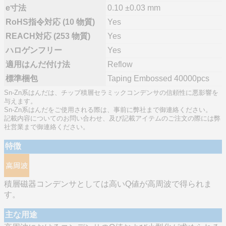
e寸法
0.10 ±0.03 mm
RoHS指令対応 (10 物質)
Yes
REACH対応 (253 物質)
Yes
ハロゲンフリー
Yes
適用はんだ付け法
Reflow
標準梱包
Taping Embossed 40000pcs
Sn-Zn系はんだは、チップ積層セラミックコンデンサの信頼性に悪影響を
与えます。
Sn-Zn系はんだをご使用される際は、事前に弊社まで御連絡ください。
記載内容についてのお問い合わせ、及び記載アイテムのご注文の際には弊
社営業まで御連絡ください。
特徴
積層磁器コンデンサとしては高いQ値が高周波で得られま
す。
主な用途