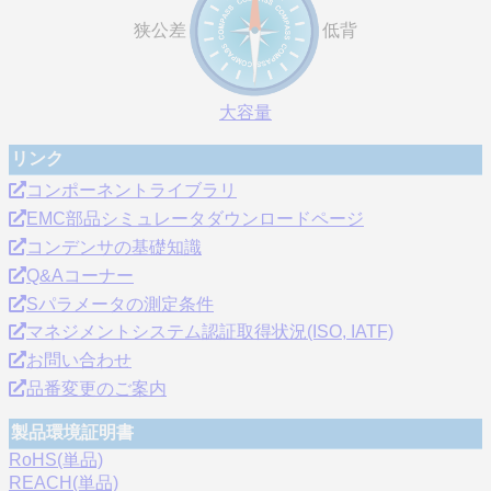
狭公差
低背
大容量
リンク
コンポーネントライブラリ
EMC部品シミュレータダウンロードページ
コンデンサの基礎知識
Q&Aコーナー
Sパラメータの測定条件
マネジメントシステム認証取得状況(ISO, IATF)
お問い合わせ
品番変更のご案内
製品環境証明書
RoHS(単品)
REACH(単品)