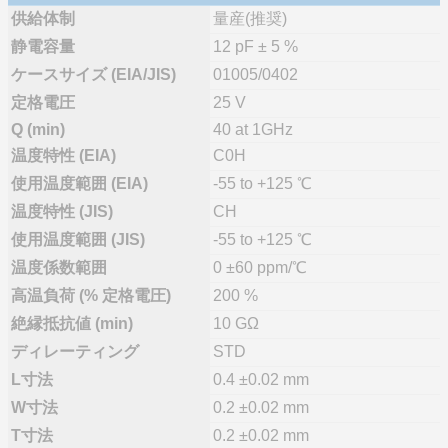
供給体制
量産(推奨)
静電容量
12 pF ± 5 %
ケースサイズ (EIA/JIS)
01005/0402
定格電圧
25 V
Q (min)
40 at 1GHz
温度特性 (EIA)
C0H
使用温度範囲 (EIA)
-55 to +125 ℃
温度特性 (JIS)
CH
使用温度範囲 (JIS)
-55 to +125 ℃
温度係数範囲
0 ±60 ppm/℃
高温負荷 (% 定格電圧)
200 %
絶縁抵抗値 (min)
10 GΩ
ディレーティング
STD
L寸法
0.4 ±0.02 mm
W寸法
0.2 ±0.02 mm
T寸法
0.2 ±0.02 mm