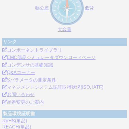
狭公差
低背
大容量
リンク
コンポーネントライブラリ
EMC部品シミュレータダウンロードページ
コンデンサの基礎知識
Q&Aコーナー
Sパラメータの測定条件
マネジメントシステム認証取得状況(ISO, IATF)
お問い合わせ
品番変更のご案内
製品環境証明書
RoHS(単品)
REACH(単品)