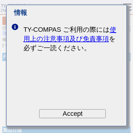
情報
MSART042SCH2R2BWRA01
(旧品番 TVS042CH2R2BC-W)
TY-COMPAS ご利用の際には
使
用上の注意事項及び免責事項
を
積層セラミックコンデンサ
[一般用 高周波/低損失積層セラミックコンデンサ]
必ずご一読ください。
外観
Accept
製品仕様