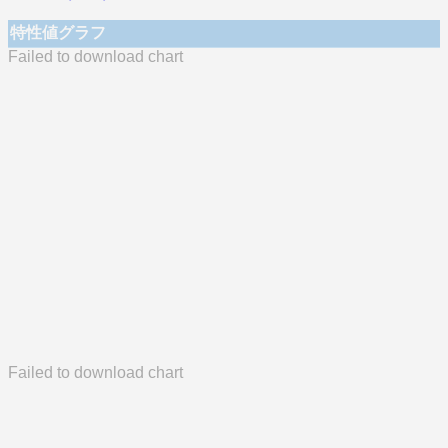
特性値グラフ
Failed to download chart
Failed to download chart