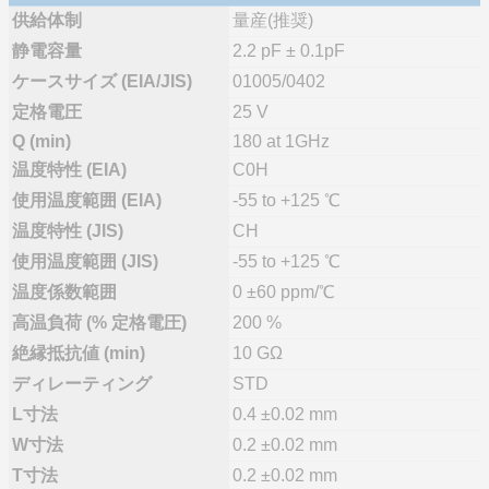
供給体制
量産(推奨)
静電容量
2.2 pF ± 0.1pF
ケースサイズ (EIA/JIS)
01005/0402
定格電圧
25 V
Q (min)
180 at 1GHz
温度特性 (EIA)
C0H
使用温度範囲 (EIA)
-55 to +125 ℃
温度特性 (JIS)
CH
使用温度範囲 (JIS)
-55 to +125 ℃
温度係数範囲
0 ±60 ppm/℃
高温負荷 (% 定格電圧)
200 %
絶縁抵抗値 (min)
10 GΩ
ディレーティング
STD
L寸法
0.4 ±0.02 mm
W寸法
0.2 ±0.02 mm
T寸法
0.2 ±0.02 mm