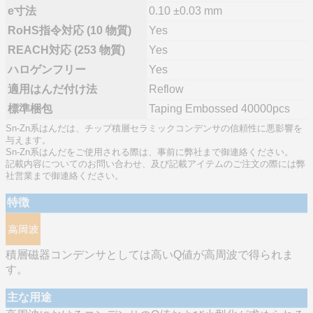
e寸法
0.10 ±0.03 mm
RoHS指令対応 (10 物質)
Yes
REACH対応 (253 物質)
Yes
ハロゲンフリー
Yes
適用はんだ付け法
Reflow
標準梱包
Taping Embossed 40000pcs
Sn-Zn系はんだは、チップ積層セラミックコンデンサの信頼性に悪影響を
与えます。
Sn-Zn系はんだをご使用される際は、事前に弊社まで御連絡ください。
記載内容についてのお問い合わせ、及び記載アイテムのご注文の際には弊
社営業まで御連絡ください。
特徴
積層磁器コンデンサとしては高いQ値が高周波で得られま
す。
主な用途