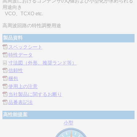
高周波におけるコンデンサのQ値および小型化が求められる
用途向き
VCO、TCXO etc.
高周波回路の特性調整用途
製品資料
スペックシート
特性データ
寸法図（外形、推奨ランド等）
信頼性
梱包
使用上の注意
当社製品に関するお断り
品番表記法
高性能提案
小型