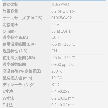
供給体制
量産(推奨)
静電容量
6.2 pF ± 0.1pF
ケースサイズ (EIA/JIS)
01005/0402
定格電圧
25 V
Q (min)
65 at 1GHz
温度特性 (EIA)
C0H
使用温度範囲 (EIA)
-55 to +125 ℃
温度特性 (JIS)
CH
使用温度範囲 (JIS)
-55 to +125 ℃
温度係数範囲
0 ±60 ppm/℃
高温負荷 (% 定格電圧)
200 %
絶縁抵抗値 (min)
10 GΩ
ディレーティング
STD
L寸法
0.4 ±0.02 mm
W寸法
0.2 ±0.02 mm
T寸法
0.2 ±0.02 mm