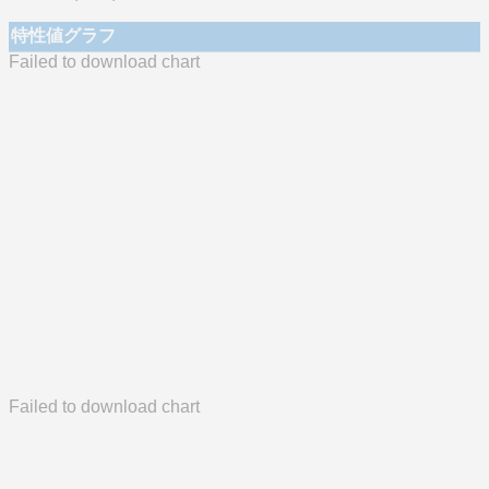
特性値グラフ
Failed to download chart
Failed to download chart