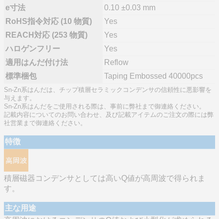
e寸法
0.10 ±0.03 mm
RoHS指令対応 (10 物質)
Yes
REACH対応 (253 物質)
Yes
ハロゲンフリー
Yes
適用はんだ付け法
Reflow
標準梱包
Taping Embossed 40000pcs
Sn-Zn系はんだは、チップ積層セラミックコンデンサの信頼性に悪影響を
与えます。
Sn-Zn系はんだをご使用される際は、事前に弊社まで御連絡ください。
記載内容についてのお問い合わせ、及び記載アイテムのご注文の際には弊
社営業まで御連絡ください。
特徴
積層磁器コンデンサとしては高いQ値が高周波で得られま
す。
主な用途