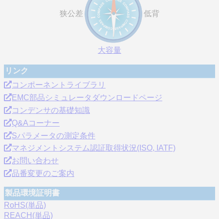
狭公差
低背
大容量
リンク
コンポーネントライブラリ
EMC部品シミュレータダウンロードページ
コンデンサの基礎知識
Q&Aコーナー
Sパラメータの測定条件
マネジメントシステム認証取得状況(ISO, IATF)
お問い合わせ
品番変更のご案内
製品環境証明書
RoHS(単品)
REACH(単品)