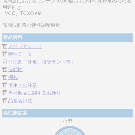
高周波におけるコンデンサのQ値および小型化が求められる
用途向き
VCO、TCXO etc.
高周波回路の特性調整用途
製品資料
スペックシート
特性データ
寸法図（外形、推奨ランド等）
信頼性
梱包
使用上の注意
当社製品に関するお断り
品番表記法
高性能提案
小型