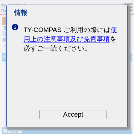
情報
MSART042SCH6R2BWRA01
(旧品番 TVS042CH6R2BC-W)
TY-COMPAS ご利用の際には
使
用上の注意事項及び免責事項
を
積層セラミックコンデンサ
[一般用 高周波/低損失積層セラミックコンデンサ]
必ずご一読ください。
外観
Accept
製品仕様