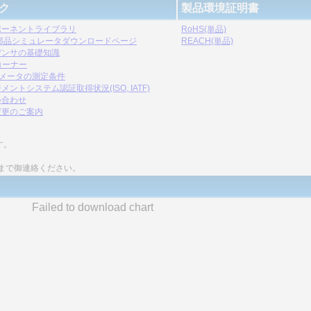
ク
製品環境証明書
ポーネントライブラリ
RoHS(単品)
C部品シミュレータダウンロードページ
REACH(単品)
デンサの基礎知識
コーナー
ラメータの測定条件
メントシステム認証取得状況(ISO, IATF)
い合わせ
変更のご案内
す。
まで御連絡ください。
Failed to download chart