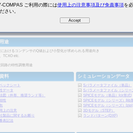
Y-COMPAS ご利用の際には
使用上の注意事項及び免責事項
を
ださい。
Accept
磁器コンデンサとしては高いQ値が高周波で得られます。
用途
波におけるコンデンサのQ値および小型化が求められる用途向き
TCXO etc.
波回路の特性調整用途
資料
シミュレーションデータ
ペックシート
Sパラメータファイル（単品）
性データ
Sパラメータファイル（シリーズ）
法図（外形、推奨ランド等）
SPICEモデル（単品）[cir形式]
頼性
SPICEモデル（シリーズ）[lib
包
SPICEモデル（シリーズ）[zip]
用上の注意
3Dモデル（STEP）
社製品に関するお断り
ランドパターン(DXF)
番表記法