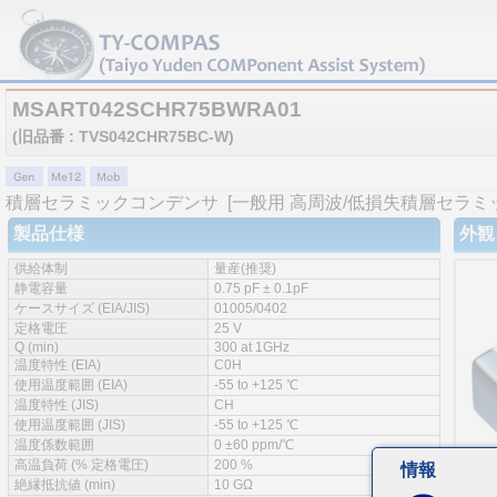
MSART042SCHR75BWRA01
(旧品番 : TVS042CHR75BC-W)
積層セラミックコンデンサ
[一般用 高周波/低損失積層セラミ
製品仕様
外観
供給体制
量産(推奨)
静電容量
0.75 pF ± 0.1pF
ケースサイズ (EIA/JIS)
01005/0402
定格電圧
25 V
Q (min)
300 at 1GHz
温度特性 (EIA)
C0H
使用温度範囲 (EIA)
-55 to +125 ℃
温度特性 (JIS)
CH
使用温度範囲 (JIS)
-55 to +125 ℃
温度係数範囲
0 ±60 ppm/℃
高温負荷 (% 定格電圧)
200 %
情報
絶縁抵抗値 (min)
10 GΩ