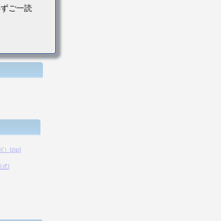
必ずご一読
[zip]
形式]