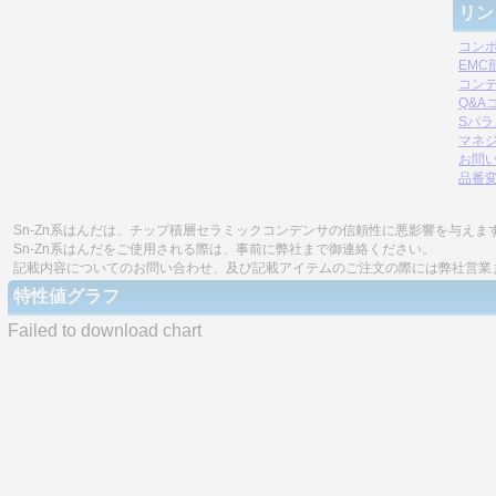
リン
コン
EM
コン
Q&A
Sパ
マネジ
お問
品番
Sn-Zn系はんだは、チップ積層セラミックコンデンサの信頼性に悪影響を与えま
Sn-Zn系はんだをご使用される際は、事前に弊社まで御連絡ください。
記載内容についてのお問い合わせ、及び記載アイテムのご注文の際には弊社営業
特性値グラフ
Failed to download chart