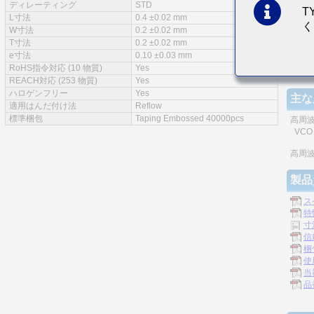
ディレーティング
STD
T
特徴
L寸法
0.4 ±0.02 mm
く
W寸法
0.2 ±0.02 mm
T寸法
0.2 ±0.02 mm
e寸法
0.10 ±0.03 mm
RoHS指令対応 (10 物質)
Yes
積層
REACH対応 (253 物質)
Yes
ハロゲンフリー
Yes
主な
適用はんだ付け法
Reflow
標準梱包
Taping Embossed 40000pcs
高周
VCO、
高周
製品
ス
特
寸
信
梱
使
当
品