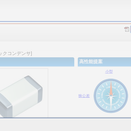
ックコンデンサ]
高性能提案
小型
狭公差
大容量