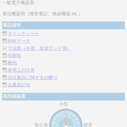
一般電子機器用
通信機器用（携帯電話、無線機器 etc.）
製品資料
スペックシート
特性データ
寸法図（外形、推奨ランド等）
信頼性
梱包
使用上の注意
当社製品に関するお断り
品番表記法
高性能提案
小型
狭公差
低背