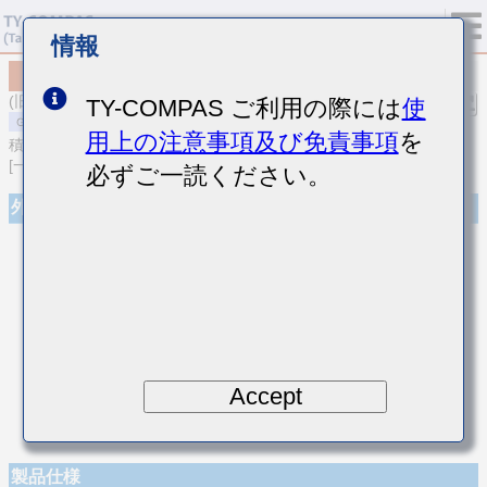
情報
MSASE042SCG1R4AWNA01
(旧品番 EMK042CG1R4AD-W)
TY-COMPAS ご利用の際には
使
用上の注意事項及び免責事項
を
積層セラミックコンデンサ
[一般用 積層セラミックコンデンサ (温度補償用)]
必ずご一読ください。
外観
Accept
製品仕様