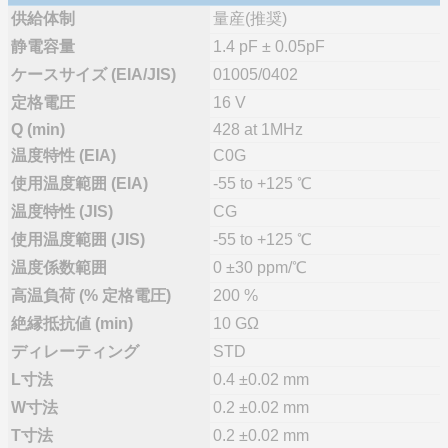
供給体制
量産(推奨)
静電容量
1.4 pF ± 0.05pF
ケースサイズ (EIA/JIS)
01005/0402
定格電圧
16 V
Q (min)
428 at 1MHz
温度特性 (EIA)
C0G
使用温度範囲 (EIA)
-55 to +125 ℃
温度特性 (JIS)
CG
使用温度範囲 (JIS)
-55 to +125 ℃
温度係数範囲
0 ±30 ppm/℃
高温負荷 (% 定格電圧)
200 %
絶縁抵抗値 (min)
10 GΩ
ディレーティング
STD
L寸法
0.4 ±0.02 mm
W寸法
0.2 ±0.02 mm
T寸法
0.2 ±0.02 mm