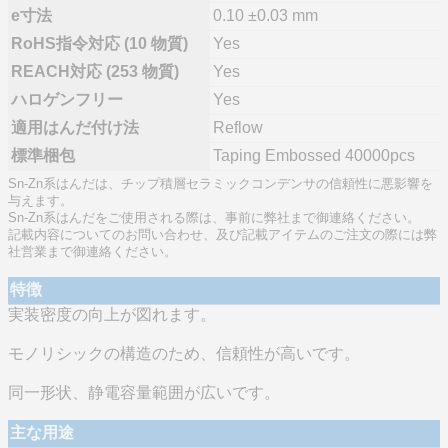
e寸法
0.10 ±0.03 mm
RoHS指令対応 (10 物質)
Yes
REACH対応 (253 物質)
Yes
ハロゲンフリー
Yes
適用はんだ付け法
Reflow
標準梱包
Taping Embossed 40000pcs
Sn-Zn系はんだは、チップ積層セラミックコンデンサの信頼性に悪影響を
与えます。
Sn-Zn系はんだをご使用される際は、事前に弊社まで御連絡ください。
記載内容についてのお問い合わせ、及び記載アイテムのご注文の際には弊
社営業まで御連絡ください。
特徴
実装密度の向上が図れます。
モノリシックの構造のため、信頼性が高いです。
同一形状、静電容量範囲が広いです。
主な用途