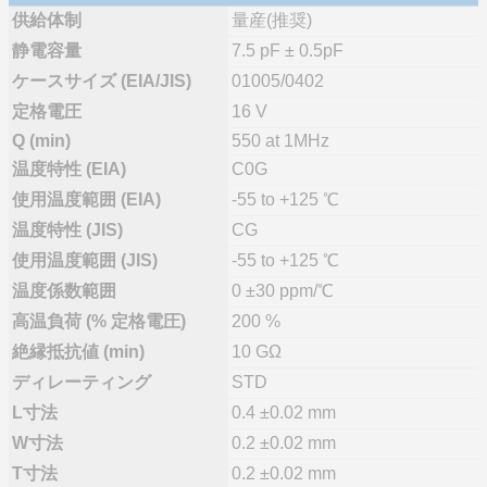
供給体制
量産(推奨)
静電容量
7.5 pF ± 0.5pF
ケースサイズ (EIA/JIS)
01005/0402
定格電圧
16 V
Q (min)
550 at 1MHz
温度特性 (EIA)
C0G
使用温度範囲 (EIA)
-55 to +125 ℃
温度特性 (JIS)
CG
使用温度範囲 (JIS)
-55 to +125 ℃
温度係数範囲
0 ±30 ppm/℃
高温負荷 (% 定格電圧)
200 %
絶縁抵抗値 (min)
10 GΩ
ディレーティング
STD
L寸法
0.4 ±0.02 mm
W寸法
0.2 ±0.02 mm
T寸法
0.2 ±0.02 mm