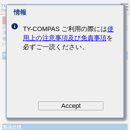
情報
MSASE042SCG7R5DWNA01
(旧品番 EMK042CG7R5DD-W)
TY-COMPAS ご利用の際には
使
用上の注意事項及び免責事項
を
積層セラミックコンデンサ
[一般用 積層セラミックコンデンサ (温度補償用)]
必ずご一読ください。
外観
Accept
製品仕様