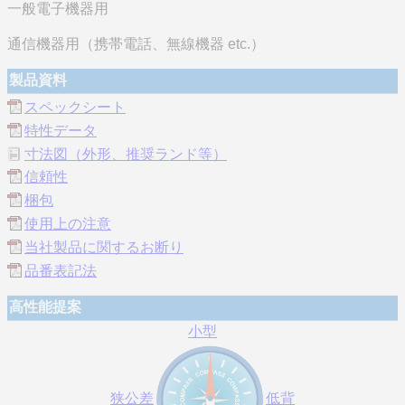
一般電子機器用
通信機器用（携帯電話、無線機器 etc.）
製品資料
スペックシート
特性データ
寸法図（外形、推奨ランド等）
信頼性
梱包
使用上の注意
当社製品に関するお断り
品番表記法
高性能提案
小型
狭公差
低背