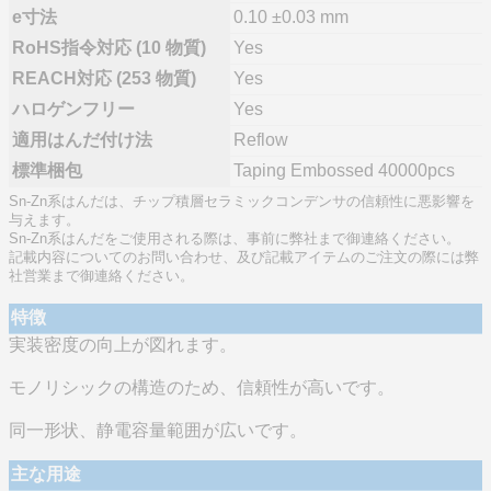
e寸法
0.10 ±0.03 mm
RoHS指令対応 (10 物質)
Yes
REACH対応 (253 物質)
Yes
ハロゲンフリー
Yes
適用はんだ付け法
Reflow
標準梱包
Taping Embossed 40000pcs
Sn-Zn系はんだは、チップ積層セラミックコンデンサの信頼性に悪影響を
与えます。
Sn-Zn系はんだをご使用される際は、事前に弊社まで御連絡ください。
記載内容についてのお問い合わせ、及び記載アイテムのご注文の際には弊
社営業まで御連絡ください。
特徴
実装密度の向上が図れます。
モノリシックの構造のため、信頼性が高いです。
同一形状、静電容量範囲が広いです。
主な用途