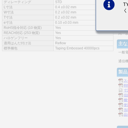
ディレーティング
STD
T
特徴
L寸法
0.4 ±0.02 mm
く
W寸法
0.2 ±0.02 mm
実装
T寸法
0.2 ±0.02 mm
e寸法
0.10 ±0.03 mm
モノ
RoHS指令対応 (10 物質)
Yes
REACH対応 (253 物質)
Yes
同一
ハロゲンフリー
Yes
適用はんだ付け法
Reflow
主な
標準梱包
Taping Embossed 40000pcs
一般
通信機
製品
ス
特
寸
信
梱
使
当
品