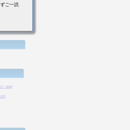
必ずご一読
[zip]
形式]