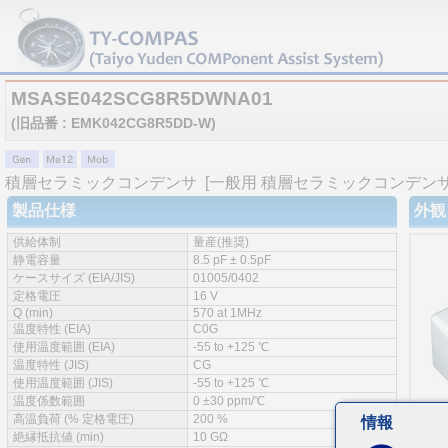
MSASE042SCG8R5DWNA01
(旧品番 : EMK042CG8R5DD-W)
積層セラミックコンデンサ
[一般用 積層セラミックコンデンサ 
製品仕様
外観
供給体制
量産(推奨)
静電容量
8.5 pF ± 0.5pF
ケースサイズ (EIA/JIS)
01005/0402
定格電圧
16 V
Q (min)
570 at 1MHz
温度特性 (EIA)
C0G
使用温度範囲 (EIA)
-55 to +125 ℃
温度特性 (JIS)
CG
使用温度範囲 (JIS)
-55 to +125 ℃
温度係数範囲
0 ±30 ppm/℃
高温負荷 (% 定格電圧)
200 %
情報
絶縁抵抗値 (min)
10 GΩ