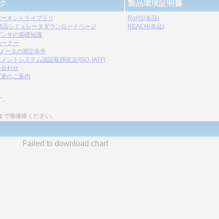
ク
製品環境証明書
ポーネントライブラリ
RoHS(単品)
C部品シミュレータダウンロードページ
REACH(単品)
デンサの基礎知識
コーナー
ラメータの測定条件
メントシステム認証取得状況(ISO, IATF)
い合わせ
変更のご案内
す。
まで御連絡ください。
Failed to download chart