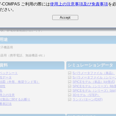
Y-COMPAS ご利用の際には
使用上の注意事項及び免責事項
を
ださい。
密度の向上が図れます。
Accept
リシックの構造のため、信頼性が高いです。
形状、静電容量範囲が広いです。
用途
電子機器用
器用（携帯電話、無線機器 etc.）
資料
シミュレーションデータ
ペックシート
Sパラメータファイル（単品）
性データ
Sパラメータファイル（シリーズ）
法図（外形、推奨ランド等）
SPICEモデル（単品）[cir形式]
頼性
SPICEモデル（シリーズ）[lib
包
SPICEモデル（シリーズ）[zip]
用上の注意
3Dモデル（STEP）
社製品に関するお断り
ランドパターン(DXF)
番表記法