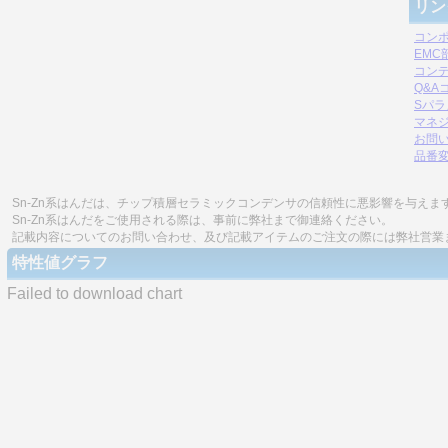
リン
コン
EM
コン
Q&A
Sパ
マネジ
お問
品番
Sn-Zn系はんだは、チップ積層セラミックコンデンサの信頼性に悪影響を与えま
Sn-Zn系はんだをご使用される際は、事前に弊社まで御連絡ください。
記載内容についてのお問い合わせ、及び記載アイテムのご注文の際には弊社営業
特性値グラフ
Failed to download chart