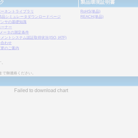
ク
製品環境証明書
ポーネントライブラリ
RoHS(単品)
C部品シミュレータダウンロードページ
REACH(単品)
デンサの基礎知識
コーナー
ラメータの測定条件
メントシステム認証取得状況(ISO, IATF)
い合わせ
変更のご案内
す。
まで御連絡ください。
Failed to download chart