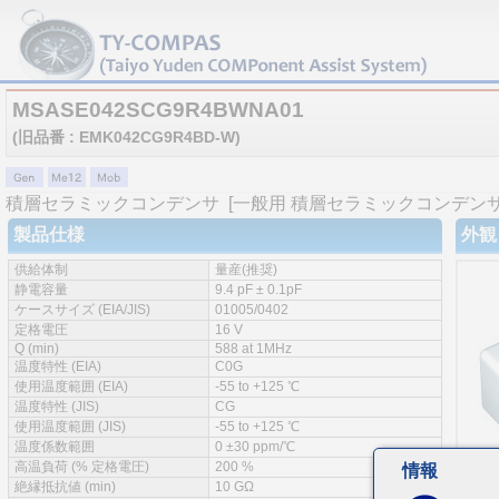
MSASE042SCG9R4BWNA01
(旧品番 : EMK042CG9R4BD-W)
積層セラミックコンデンサ
[一般用 積層セラミックコンデンサ 
製品仕様
外観
供給体制
量産(推奨)
静電容量
9.4 pF ± 0.1pF
ケースサイズ (EIA/JIS)
01005/0402
定格電圧
16 V
Q (min)
588 at 1MHz
温度特性 (EIA)
C0G
使用温度範囲 (EIA)
-55 to +125 ℃
温度特性 (JIS)
CG
使用温度範囲 (JIS)
-55 to +125 ℃
温度係数範囲
0 ±30 ppm/℃
高温負荷 (% 定格電圧)
200 %
情報
絶縁抵抗値 (min)
10 GΩ