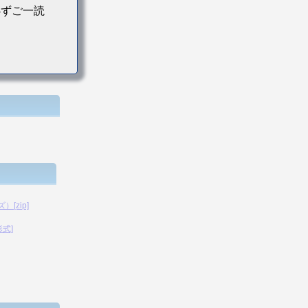
必ずご一読
[zip]
形式]