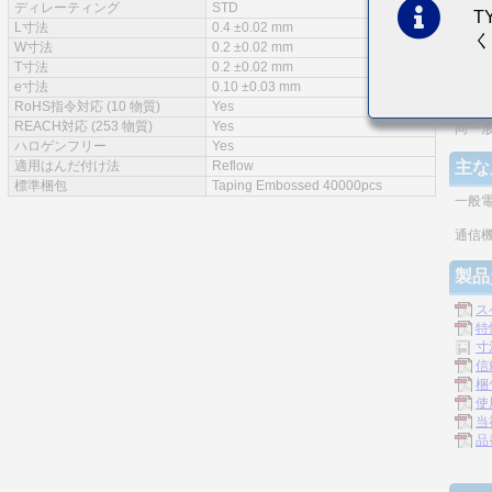
ディレーティング
STD
T
特徴
L寸法
0.4 ±0.02 mm
く
W寸法
0.2 ±0.02 mm
実装
T寸法
0.2 ±0.02 mm
e寸法
0.10 ±0.03 mm
モノ
RoHS指令対応 (10 物質)
Yes
REACH対応 (253 物質)
Yes
同一
ハロゲンフリー
Yes
適用はんだ付け法
Reflow
主な
標準梱包
Taping Embossed 40000pcs
一般
通信機
製品
ス
特
寸
信
梱
使
当
品