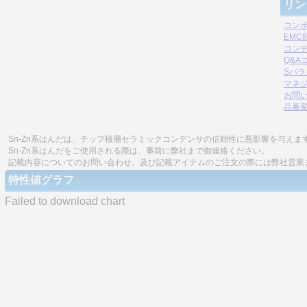
リン
コン
EM
コン
Q&A
Sパ
マネジ
お問
品番
Sn-Zn系はんだは、チップ積層セラミックコンデンサの信頼性に悪影響を与えま
Sn-Zn系はんだをご使用される際は、事前に弊社まで御連絡ください。
記載内容についてのお問い合わせ、及び記載アイテムのご注文の際には弊社営業
特性値グラフ
Failed to download chart