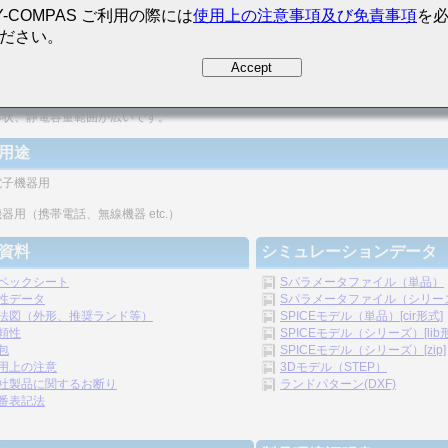
Y-COMPAS ご利用の際には
使用上の注意事項及び免責事項
を
ださい。
密度の向上が図れます。
Accept
リシックの構造のため、信頼性が高いです。
形状、静電容量範囲が広いです。
用途
電子機器用
器用（携帯電話、無線機器 etc.）
資料
シミュレーションデータ
ペックシート
Sパラメータファイル（単品）
性データ
Sパラメータファイル（シリーズ）
法図（外形、推奨ランド等）
SPICEモデル（単品）[cir形式]
頼性
SPICEモデル（シリーズ）[lib
包
SPICEモデル（シリーズ）[zip]
用上の注意
3Dモデル（STEP）
社製品に関するお断り
ランドパターン(DXF)
番表記法