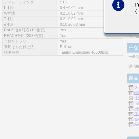
ディレーティング
STD
T
特徴
L寸法
0.4 ±0.02 mm
く
W寸法
0.2 ±0.02 mm
実装
T寸法
0.2 ±0.02 mm
e寸法
0.10 ±0.03 mm
モノ
RoHS指令対応 (10 物質)
Yes
REACH対応 (253 物質)
Yes
同一
ハロゲンフリー
Yes
適用はんだ付け法
Reflow
主な
標準梱包
Taping Embossed 40000pcs
一般
通信機
製品
ス
特
寸
信
梱
使
当
品