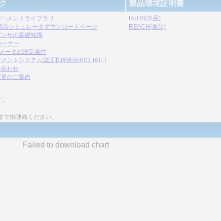
ク
製品環境証明書
ポーネントライブラリ
RoHS(単品)
C部品シミュレータダウンロードページ
REACH(単品)
デンサの基礎知識
コーナー
ラメータの測定条件
メントシステム認証取得状況(ISO, IATF)
い合わせ
変更のご案内
す。
まで御連絡ください。
Failed to download chart