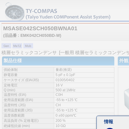
MSASE042SCH050BWNA01
(旧品番 : EMK042CH050BD-W)
積層セラミックコンデンサ
[一般用 積層セラミックコンデンサ 
製品仕様
外観
供給体制
量産(推奨)
静電容量
5 pF ± 0.1pF
ケースサイズ (EIA/JIS)
01005/0402
定格電圧
16 V
Q (min)
500 at 1MHz
温度特性 (EIA)
C0H
使用温度範囲 (EIA)
-55 to +125 ℃
温度特性 (JIS)
CH
使用温度範囲 (JIS)
-55 to +125 ℃
温度係数範囲
0 ±60 ppm/℃
高温負荷 (% 定格電圧)
200 %
情報
絶縁抵抗値 (min)
10 GΩ