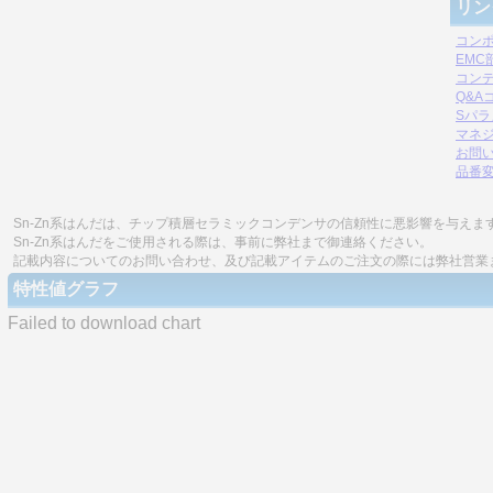
リン
コン
EM
コン
Q&A
Sパ
マネジ
お問
品番
Sn-Zn系はんだは、チップ積層セラミックコンデンサの信頼性に悪影響を与えま
Sn-Zn系はんだをご使用される際は、事前に弊社まで御連絡ください。
記載内容についてのお問い合わせ、及び記載アイテムのご注文の際には弊社営業
特性値グラフ
Failed to download chart