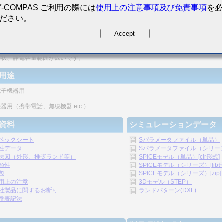
Y-COMPAS ご利用の際には
使用上の注意事項及び免責事項
を
ださい。
密度の向上が図れます。
Accept
リシックの構造のため、信頼性が高いです。
形状、静電容量範囲が広いです。
用途
電子機器用
器用（携帯電話、無線機器 etc.）
資料
シミュレーションデータ
ペックシート
Sパラメータファイル（単品）
性データ
Sパラメータファイル（シリーズ）
法図（外形、推奨ランド等）
SPICEモデル（単品）[cir形式]
頼性
SPICEモデル（シリーズ）[lib
包
SPICEモデル（シリーズ）[zip]
用上の注意
3Dモデル（STEP）
社製品に関するお断り
ランドパターン(DXF)
番表記法