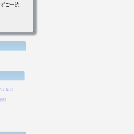
必ずご一読
[zip]
形式]