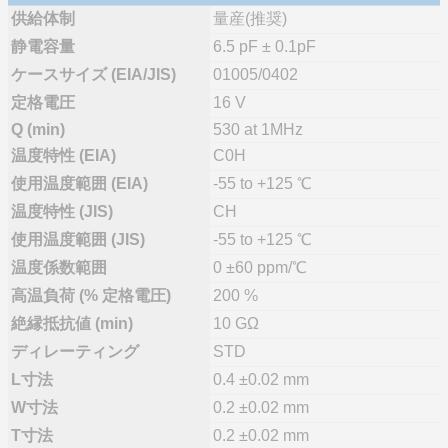
供給体制
量産(推奨)
静電容量
6.5 pF ± 0.1pF
ケースサイズ (EIA/JIS)
01005/0402
定格電圧
16 V
Q (min)
530 at 1MHz
温度特性 (EIA)
C0H
使用温度範囲 (EIA)
-55 to +125 ℃
温度特性 (JIS)
CH
使用温度範囲 (JIS)
-55 to +125 ℃
温度係数範囲
0 ±60 ppm/℃
高温負荷 (% 定格電圧)
200 %
絶縁抵抗値 (min)
10 GΩ
ディレーティング
STD
L寸法
0.4 ±0.02 mm
W寸法
0.2 ±0.02 mm
T寸法
0.2 ±0.02 mm