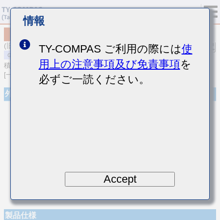
情報
MSASE042SCH6R5BWNA01
(旧品番 EMK042CH6R5BD-W)
TY-COMPAS ご利用の際には
使
用上の注意事項及び免責事項
を
積層セラミックコンデンサ
[一般用 積層セラミックコンデンサ (温度補償用)]
必ずご一読ください。
外観
Accept
製品仕様