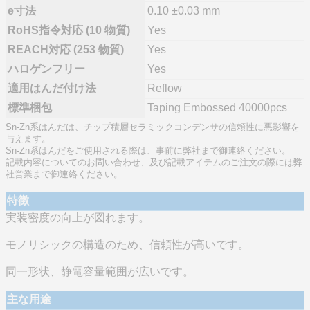
e寸法
0.10 ±0.03 mm
RoHS指令対応 (10 物質)
Yes
REACH対応 (253 物質)
Yes
ハロゲンフリー
Yes
適用はんだ付け法
Reflow
標準梱包
Taping Embossed 40000pcs
Sn-Zn系はんだは、チップ積層セラミックコンデンサの信頼性に悪影響を
与えます。
Sn-Zn系はんだをご使用される際は、事前に弊社まで御連絡ください。
記載内容についてのお問い合わせ、及び記載アイテムのご注文の際には弊
社営業まで御連絡ください。
特徴
実装密度の向上が図れます。
モノリシックの構造のため、信頼性が高いです。
同一形状、静電容量範囲が広いです。
主な用途