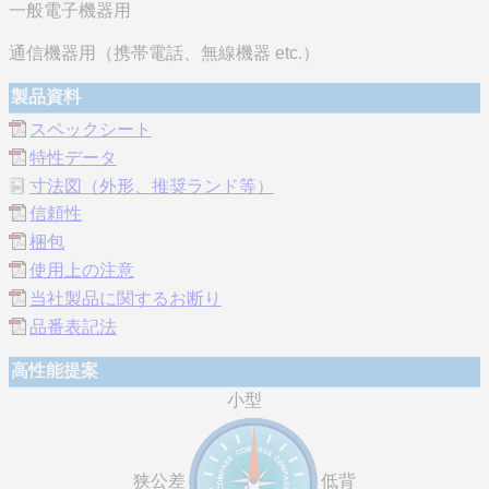
一般電子機器用
通信機器用（携帯電話、無線機器 etc.）
製品資料
スペックシート
特性データ
寸法図（外形、推奨ランド等）
信頼性
梱包
使用上の注意
当社製品に関するお断り
品番表記法
高性能提案
小型
狭公差
低背