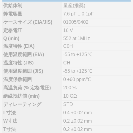
供給体制
量産(推奨)
静電容量
7.6 pF ± 0.1pF
ケースサイズ (EIA/JIS)
01005/0402
定格電圧
16 V
Q (min)
552 at 1MHz
温度特性 (EIA)
C0H
使用温度範囲 (EIA)
-55 to +125 ℃
温度特性 (JIS)
CH
使用温度範囲 (JIS)
-55 to +125 ℃
温度係数範囲
0 ±60 ppm/℃
高温負荷 (% 定格電圧)
200 %
絶縁抵抗値 (min)
10 GΩ
ディレーティング
STD
L寸法
0.4 ±0.02 mm
W寸法
0.2 ±0.02 mm
T寸法
0.2 ±0.02 mm