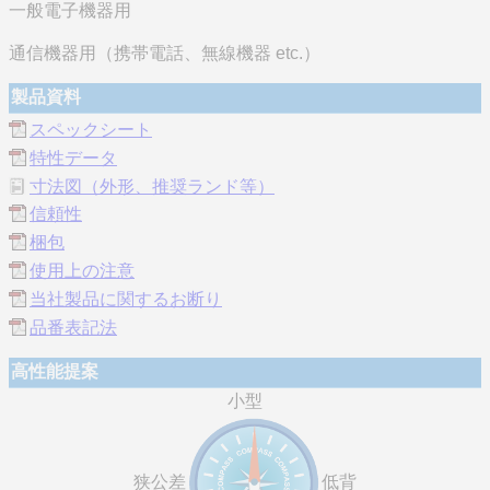
一般電子機器用
通信機器用（携帯電話、無線機器 etc.）
製品資料
スペックシート
特性データ
寸法図（外形、推奨ランド等）
信頼性
梱包
使用上の注意
当社製品に関するお断り
品番表記法
高性能提案
小型
狭公差
低背