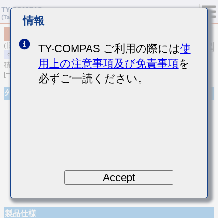
情報
MSASE042SCH7R6BWNA01
(旧品番 EMK042CH7R6BD-W)
TY-COMPAS ご利用の際には
使
用上の注意事項及び免責事項
を
積層セラミックコンデンサ
[一般用 積層セラミックコンデンサ (温度補償用)]
必ずご一読ください。
外観
Accept
製品仕様