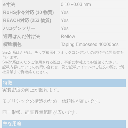
e寸法
0.10 ±0.03 mm
RoHS指令対応 (10 物質)
Yes
REACH対応 (253 物質)
Yes
ハロゲンフリー
Yes
適用はんだ付け法
Reflow
標準梱包
Taping Embossed 40000pcs
Sn-Zn系はんだは、チップ積層セラミックコンデンサの信頼性に悪影響を
与えます。
Sn-Zn系はんだをご使用される際は、事前に弊社まで御連絡ください。
記載内容についてのお問い合わせ、及び記載アイテムのご注文の際には弊
社営業まで御連絡ください。
特徴
実装密度の向上が図れます。
モノリシックの構造のため、信頼性が高いです。
同一形状、静電容量範囲が広いです。
主な用途