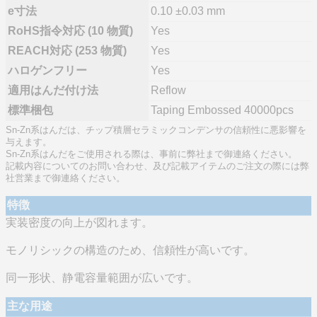
e寸法
0.10 ±0.03 mm
RoHS指令対応 (10 物質)
Yes
REACH対応 (253 物質)
Yes
ハロゲンフリー
Yes
適用はんだ付け法
Reflow
標準梱包
Taping Embossed 40000pcs
Sn-Zn系はんだは、チップ積層セラミックコンデンサの信頼性に悪影響を
与えます。
Sn-Zn系はんだをご使用される際は、事前に弊社まで御連絡ください。
記載内容についてのお問い合わせ、及び記載アイテムのご注文の際には弊
社営業まで御連絡ください。
特徴
実装密度の向上が図れます。
モノリシックの構造のため、信頼性が高いです。
同一形状、静電容量範囲が広いです。
主な用途