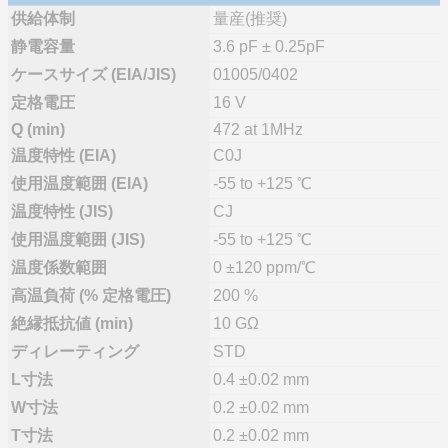
供給体制
量産(推奨)
静電容量
3.6 pF ± 0.25pF
ケースサイズ (EIA/JIS)
01005/0402
定格電圧
16 V
Q (min)
472 at 1MHz
温度特性 (EIA)
C0J
使用温度範囲 (EIA)
-55 to +125 ℃
温度特性 (JIS)
CJ
使用温度範囲 (JIS)
-55 to +125 ℃
温度係数範囲
0 ±120 ppm/℃
高温負荷 (% 定格電圧)
200 %
絶縁抵抗値 (min)
10 GΩ
ディレーティング
STD
L寸法
0.4 ±0.02 mm
W寸法
0.2 ±0.02 mm
T寸法
0.2 ±0.02 mm