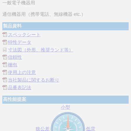
一般電子機器用
通信機器用（携帯電話、無線機器 etc.）
製品資料
スペックシート
特性データ
寸法図（外形、推奨ランド等）
信頼性
梱包
使用上の注意
当社製品に関するお断り
品番表記法
高性能提案
小型
狭公差
低背