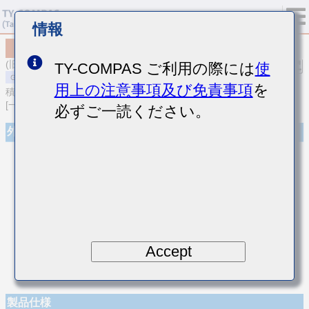
情報
MSASE042SCJ3R6CWNA01
(旧品番 EMK042CJ3R6CD-W)
TY-COMPAS ご利用の際には
使
用上の注意事項及び免責事項
を
積層セラミックコンデンサ
[一般用 積層セラミックコンデンサ (温度補償用)]
必ずご一読ください。
外観
Accept
製品仕様