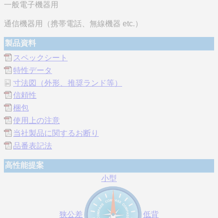
一般電子機器用
通信機器用（携帯電話、無線機器 etc.）
製品資料
スペックシート
特性データ
寸法図（外形、推奨ランド等）
信頼性
梱包
使用上の注意
当社製品に関するお断り
品番表記法
高性能提案
小型
狭公差
低背