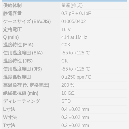
供給体制
量産(推奨)
静電容量
0.7 pF ± 0.1pF
ケースサイズ (EIA/JIS)
01005/0402
定格電圧
16 V
Q (min)
414 at 1MHz
温度特性 (EIA)
C0K
使用温度範囲 (EIA)
-55 to +125 ℃
温度特性 (JIS)
CK
使用温度範囲 (JIS)
-55 to +125 ℃
温度係数範囲
0 ±250 ppm/℃
高温負荷 (% 定格電圧)
200 %
絶縁抵抗値 (min)
10 GΩ
ディレーティング
STD
L寸法
0.4 ±0.02 mm
W寸法
0.2 ±0.02 mm
T寸法
0.2 ±0.02 mm