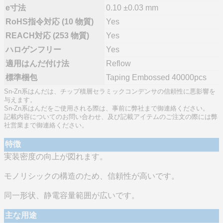
e寸法
0.10 ±0.03 mm
RoHS指令対応 (10 物質)
Yes
REACH対応 (253 物質)
Yes
ハロゲンフリー
Yes
適用はんだ付け法
Reflow
標準梱包
Taping Embossed 40000pcs
Sn-Zn系はんだは、チップ積層セラミックコンデンサの信頼性に悪影響を
与えます。
Sn-Zn系はんだをご使用される際は、事前に弊社まで御連絡ください。
記載内容についてのお問い合わせ、及び記載アイテムのご注文の際には弊
社営業まで御連絡ください。
特徴
実装密度の向上が図れます。
モノリシックの構造のため、信頼性が高いです。
同一形状、静電容量範囲が広いです。
主な用途