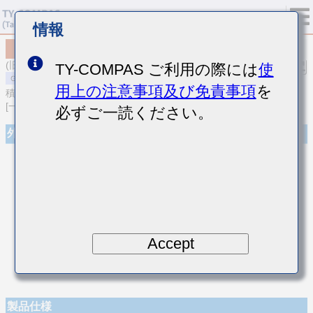
情報
MSASE042SCK0R7BWNA01
(旧品番 EMK042CK0R7BD-W)
TY-COMPAS ご利用の際には
使
用上の注意事項及び免責事項
を
積層セラミックコンデンサ
[一般用 積層セラミックコンデンサ (温度補償用)]
必ずご一読ください。
外観
Accept
製品仕様