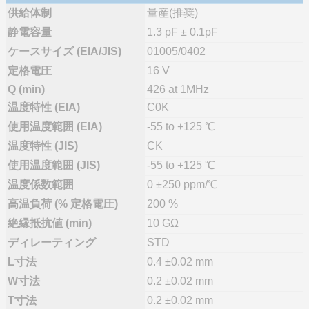
供給体制
量産(推奨)
静電容量
1.3 pF ± 0.1pF
ケースサイズ (EIA/JIS)
01005/0402
定格電圧
16 V
Q (min)
426 at 1MHz
温度特性 (EIA)
C0K
使用温度範囲 (EIA)
-55 to +125 ℃
温度特性 (JIS)
CK
使用温度範囲 (JIS)
-55 to +125 ℃
温度係数範囲
0 ±250 ppm/℃
高温負荷 (% 定格電圧)
200 %
絶縁抵抗値 (min)
10 GΩ
ディレーティング
STD
L寸法
0.4 ±0.02 mm
W寸法
0.2 ±0.02 mm
T寸法
0.2 ±0.02 mm