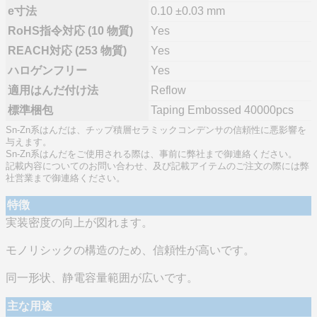
e寸法
0.10 ±0.03 mm
RoHS指令対応 (10 物質)
Yes
REACH対応 (253 物質)
Yes
ハロゲンフリー
Yes
適用はんだ付け法
Reflow
標準梱包
Taping Embossed 40000pcs
Sn-Zn系はんだは、チップ積層セラミックコンデンサの信頼性に悪影響を
与えます。
Sn-Zn系はんだをご使用される際は、事前に弊社まで御連絡ください。
記載内容についてのお問い合わせ、及び記載アイテムのご注文の際には弊
社営業まで御連絡ください。
特徴
実装密度の向上が図れます。
モノリシックの構造のため、信頼性が高いです。
同一形状、静電容量範囲が広いです。
主な用途