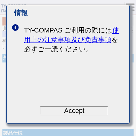
情報
MSASE042SCK1R3BWNA01
(旧品番 EMK042CK1R3BD-W)
TY-COMPAS ご利用の際には
使
用上の注意事項及び免責事項
を
積層セラミックコンデンサ
[一般用 積層セラミックコンデンサ (温度補償用)]
必ずご一読ください。
外観
Accept
製品仕様