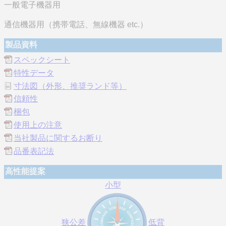
一般電子機器用
通信機器用（携帯電話、無線機器 etc.）
製品資料
スペックシート
特性データ
寸法図（外形、推奨ランド等）
信頼性
梱包
使用上の注意
当社製品に関するお断り
品番表記法
高性能提案
小型
狭公差
低背