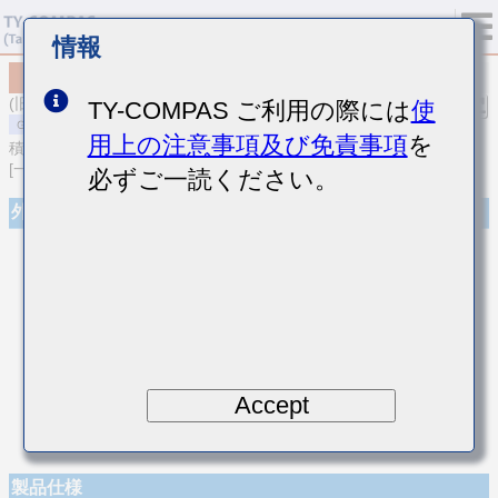
情報
MSASE042SCK2R4BWNA01
(旧品番 EMK042CK2R4BD-W)
TY-COMPAS ご利用の際には
使
用上の注意事項及び免責事項
を
積層セラミックコンデンサ
[一般用 積層セラミックコンデンサ (温度補償用)]
必ずご一読ください。
外観
Accept
製品仕様