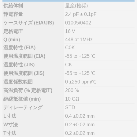
供給体制
量産(推奨)
静電容量
2.4 pF ± 0.1pF
ケースサイズ (EIA/JIS)
01005/0402
定格電圧
16 V
Q (min)
448 at 1MHz
温度特性 (EIA)
C0K
使用温度範囲 (EIA)
-55 to +125 ℃
温度特性 (JIS)
CK
使用温度範囲 (JIS)
-55 to +125 ℃
温度係数範囲
0 ±250 ppm/℃
高温負荷 (% 定格電圧)
200 %
絶縁抵抗値 (min)
10 GΩ
ディレーティング
STD
L寸法
0.4 ±0.02 mm
W寸法
0.2 ±0.02 mm
T寸法
0.2 ±0.02 mm