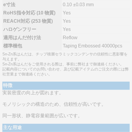
e寸法
0.10 ±0.03 mm
RoHS指令対応 (10 物質)
Yes
REACH対応 (253 物質)
Yes
ハロゲンフリー
Yes
適用はんだ付け法
Reflow
標準梱包
Taping Embossed 40000pcs
Sn-Zn系はんだは、チップ積層セラミックコンデンサの信頼性に悪影響を
与えます。
Sn-Zn系はんだをご使用される際は、事前に弊社まで御連絡ください。
記載内容についてのお問い合わせ、及び記載アイテムのご注文の際には弊
社営業まで御連絡ください。
特徴
実装密度の向上が図れます。
モノリシックの構造のため、信頼性が高いです。
同一形状、静電容量範囲が広いです。
主な用途