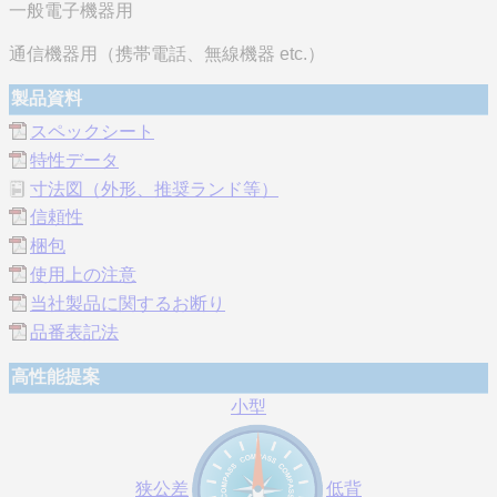
一般電子機器用
通信機器用（携帯電話、無線機器 etc.）
製品資料
スペックシート
特性データ
寸法図（外形、推奨ランド等）
信頼性
梱包
使用上の注意
当社製品に関するお断り
品番表記法
高性能提案
小型
狭公差
低背