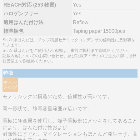
REACH対応 (253 物質)
Yes
ハロゲンフリー
Yes
適用はんだ付け法
Reflow
標準梱包
Taping paper 15000pcs
Sn-Zn系はんだは、チップ積層セラミックコンデンサの信頼性に悪影響を
与えます。
Sn-Zn系はんだをご使用される際は、事前に弊社まで御連絡ください。
記載内容についてのお問い合わせ、及び記載アイテムのご注文の際には弊
社営業まで御連絡ください。
特徴
モノリシックの構造のため、信頼性が高いです。
同一形状で、静電容量範囲が広いです。
電極にNi金属を使用し、端子電極部にメッキをしてあること
により、はんだ付け性および
耐熱性にすぐれ、マイグレーションもほとんど発生せず、高