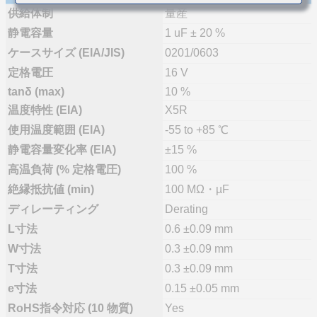
供給体制
量産
静電容量
1 uF ± 20 %
ケースサイズ (EIA/JIS)
0201/0603
定格電圧
16 V
tanδ (max)
10 %
温度特性 (EIA)
X5R
使用温度範囲 (EIA)
-55 to +85 ℃
静電容量変化率 (EIA)
±15 %
高温負荷 (% 定格電圧)
100 %
絶縁抵抗値 (min)
100 MΩ・µF
ディレーティング
Derating
L寸法
0.6 ±0.09 mm
W寸法
0.3 ±0.09 mm
T寸法
0.3 ±0.09 mm
e寸法
0.15 ±0.05 mm
RoHS指令対応 (10 物質)
Yes