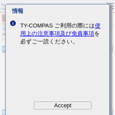
情報
MSASE063BB5105MF1B33
(旧品番 EDK063BBJ105MPLF)
TY-COMPAS ご利用の際には
使
用上の注意事項及び免責事項
を
積層セラミックコンデンサ
[一般用 積層セラミックコンデンサ (高誘電率系)]
必ずご一読ください。
外観
Accept
製品仕様