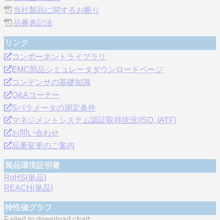
当社製品に関するお断り
品番表記法
リンク
コンポーネントライブラリ
EMC部品シミュレータダウンロードページ
コンデンサの基礎知識
Q&Aコーナー
Sパラメータの測定条件
マネジメントシステム認証取得状況(ISO, IATF)
お問い合わせ
品番変更のご案内
製品環境証明書
RoHS(単品)
REACH(単品)
特性値グラフ
Failed to download chart