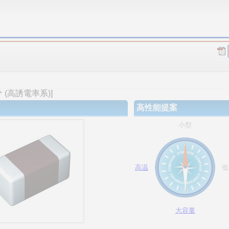
(高誘電率系)]
高性能提案
小型
高温
低
大容量