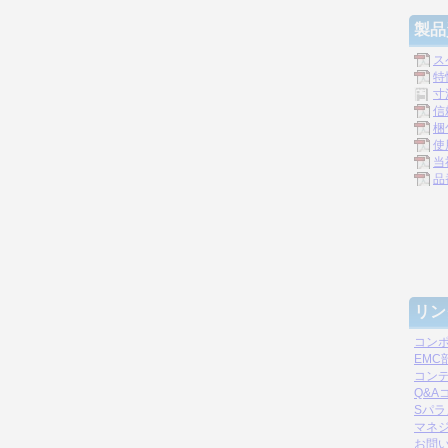
製品
ス
特
寸
信
梱
使
当
品
リン
コン
EM
コン
Q&A
Sパ
マネジ
お問