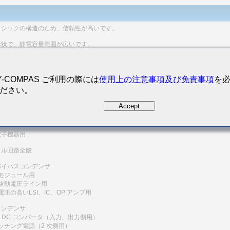
リシックの構造のため、信頼性が高いです。
形状で、静電容量範囲が広いです。
にNi金属を使用し、端子電極部にメッキをしてあることにより、はんだ付け性および
性にすぐれ、マイグレーションもほとんど発生せず、高い信頼性を示します。
Y-COMPAS ご利用の際には
使用上の注意事項及び免責事項
を
列抵抗(ESR)が小さく、ノイズ吸収性にすぐれています。
ださい。
用途
Accept
器用（携帯電話、無線機器 etc.）
電子機器用
タル回路全般
バイパスコンデンサ
モジュール用
駆動電圧ライン用
圧の高いLSI、IC、OP アンプ用
コンデンサ
− DC コンバータ（入力、出力側用）
ッチング電源（2 次側用）