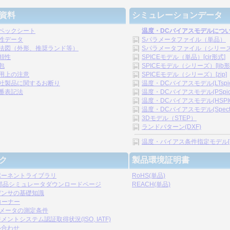
資料
シミュレーションデータ
ペックシート
温度・DCバイアスモデルにつ
性データ
Sパラメータファイル（単品）
法図（外形、推奨ランド等）
Sパラメータファイル（シリーズ）[
頼性
SPICEモデル（単品）[cir形式]
包
SPICEモデル（シリーズ）[lib形
用上の注意
SPICEモデル（シリーズ）[zip]
社製品に関するお断り
温度・DCバイアスモデル(LTspice)
番表記法
温度・DCバイアスモデル(PSpice)
温度・DCバイアスモデル(HSPICE)
温度・DCバイアスモデル(Spectre)
3Dモデル（STEP）
ランドパターン(DXF)
温度・バイアス条件指定モデル[.s2p,
ク
製品環境証明書
ポーネントライブラリ
RoHS(単品)
C部品シミュレータダウンロードページ
REACH(単品)
デンサの基礎知識
コーナー
ラメータの測定条件
メントシステム認証取得状況(ISO, IATF)
い合わせ