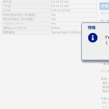
W寸法
0.5 ±0.10 mm
特徴
T寸法
0.5 ±0.10 mm
e寸法
0.25 ±0.10 mm
モノ
RoHS指令対応 (10 物質)
Yes
REACH対応 (253 物質)
Yes
同一
ハロゲンフリー
Yes
情報
適用はんだ付け法
Reflow
電極
標準梱包
Taping Paper 10000pcs
耐熱
T
等価直
く
主な
通信機
一般
デジ
電源
液晶
液晶
電源電
平滑
DC 
スイ