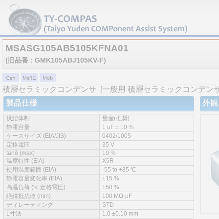
MSASG105AB5105KFNA01
(旧品番 : GMK105ABJ105KV-F)
積層セラミックコンデンサ
[一般用 積層セラミックコンデンサ 
製品仕様
外観
供給体制
量産(推奨)
静電容量
1 uF ± 10 %
ケースサイズ (EIA/JIS)
0402/1005
定格電圧
35 V
tanδ (max)
10 %
温度特性 (EIA)
X5R
使用温度範囲 (EIA)
-55 to +85 ℃
静電容量変化率 (EIA)
±15 %
高温負荷 (% 定格電圧)
150 %
絶縁抵抗値 (min)
100 MΩ·μF
ディレーティング
STD
L寸法
1.0 ±0.10 mm