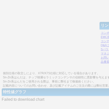
リン
コン
EM
コン
Q&A
Sパ
マネジ
お問
品番
個別仕様の取交しにより、X7R/X7S仕様に対応している場合があります。
Sn-Zn系はんだは、チップ積層セラミックコンデンサの信頼性に悪影響を与えま
Sn-Zn系はんだをご使用される際は、事前に弊社まで御連絡ください。
記載内容についてのお問い合わせ、及び記載アイテムのご注文の際には弊社営業
特性値グラフ
Failed to download chart