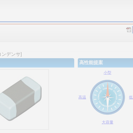
コンデンサ]
高性能提案
小型
高温
低
大容量