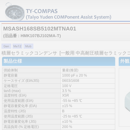
MSASH168SB5102MTNA01
(旧品番 : HMK107BJ102MA-T)
積層セラミックコンデンサ
[一般用 中高耐圧積層セラミック
製品仕様
外観
供給体制
量産(推奨)
静電容量
1000 pF ± 20 %
ケースサイズ (EIA/JIS)
0603/1608
定格電圧
100 V
tanδ (max)
3.5 %
温度特性 (EIA)
X5R
使用温度範囲 (EIA)
-55 to +85 ℃
静電容量変化率 (EIA)
±15 %
温度特性 (JIS)
B
使用温度範囲 (JIS)
-25 to +85 ℃
静電容量変化率 (JIS)
±10 %
高温負荷 (% 定格電圧)
200 %