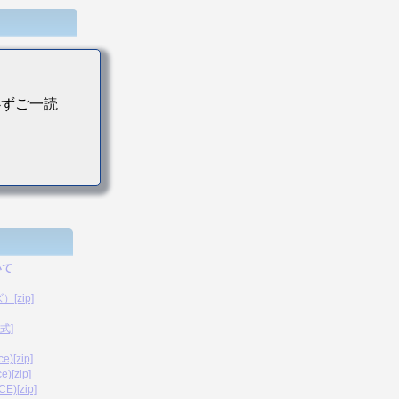
必ずご一読
いて
zip]
式]
[zip]
[zip]
[zip]