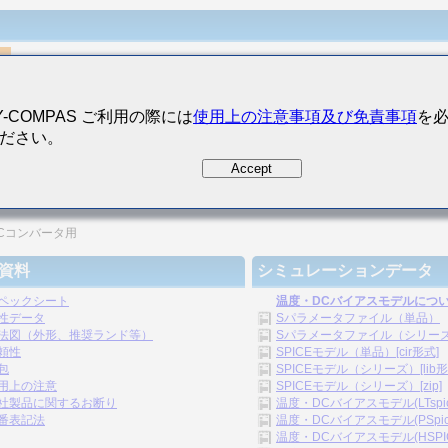
にNi金属を使用しており、マイグレーションが発生せず、高信頼性を示します。
Y-COMPAS ご利用の際には
使用上の注意事項及び免責事項
を
格電圧でありながら小型形状です。
ださい。
Accept
用途
バータ
DCコンバータ用
資料
シミュレーションデータ
ペックシート
温度・DCバイアスモデルにつ
性データ
Sパラメータファイル（単品）
法図（外形、推奨ランド等）
Sパラメータファイル（シリーズ）[
頼性
SPICEモデル（単品）[cir形式]
包
SPICEモデル（シリーズ）[lib形
用上の注意
SPICEモデル（シリーズ）[zip]
社製品に関するお断り
温度・DCバイアスモデル(LTspice)
番表記法
温度・DCバイアスモデル(PSpice)
温度・DCバイアスモデル(HSPICE)