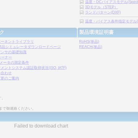
温度・DCバイアスモデル(Spectre)
3Dモデル（STEP）
ランドパターン(DXF)
温度・バイアス条件指定モデル[.s2p,
ク
製品環境証明書
ポーネントライブラリ
RoHS(単品)
C部品シミュレータダウンロードページ
REACH(単品)
デンサの基礎知識
コーナー
ラメータの測定条件
メントシステム認証取得状況(ISO, IATF)
い合わせ
変更のご案内
す。
まで御連絡ください。
Failed to download chart