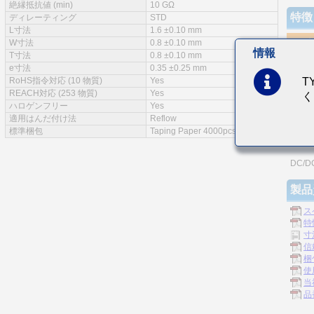
絶縁抵抗値 (min)
10 GΩ
特徴
ディレーティング
STD
L寸法
1.6 ±0.10 mm
W寸法
0.8 ±0.10 mm
情報
T寸法
0.8 ±0.10 mm
e寸法
0.35 ±0.25 mm
電極
RoHS指令対応 (10 物質)
Yes
T
REACH対応 (253 物質)
Yes
高定
く
ハロゲンフリー
Yes
適用はんだ付け法
Reflow
主な
標準梱包
Taping Paper 4000pcs
イン
DC/
製品
ス
特
寸
信
梱
使
当
品