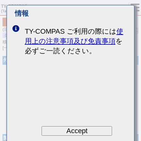
情報
MSASH168SB5222MTNA01
(旧品番 HMK107BJ222MA-T)
TY-COMPAS ご利用の際には
使
用上の注意事項及び免責事項
を
積層セラミックコンデンサ
[一般用 中高耐圧積層セラミックコンデンサ]
必ずご一読ください。
外観
Accept
製品仕様