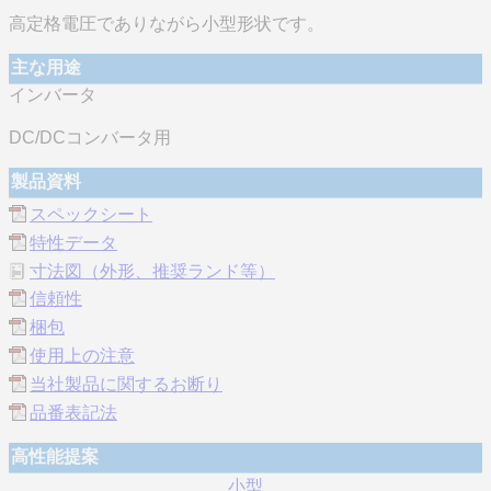
高定格電圧でありながら小型形状です。
主な用途
インバータ
DC/DCコンバータ用
製品資料
スペックシート
特性データ
寸法図（外形、推奨ランド等）
信頼性
梱包
使用上の注意
当社製品に関するお断り
品番表記法
高性能提案
小型