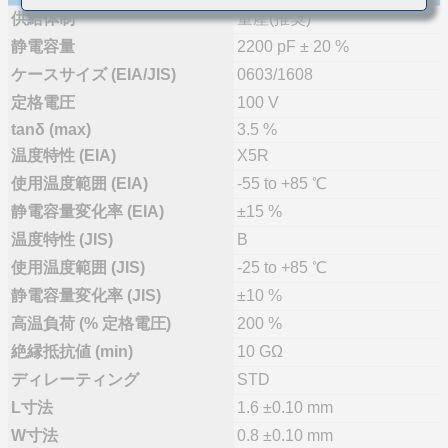
供給体制
量産(推奨)
静電容量
2200 pF ± 20 %
ケースサイズ (EIA/JIS)
0603/1608
定格電圧
100 V
tanδ (max)
3.5 %
温度特性 (EIA)
X5R
使用温度範囲 (EIA)
-55 to +85 ℃
静電容量変化率 (EIA)
±15 %
温度特性 (JIS)
B
使用温度範囲 (JIS)
-25 to +85 ℃
静電容量変化率 (JIS)
±10 %
高温負荷 (% 定格電圧)
200 %
絶縁抵抗値 (min)
10 GΩ
ディレーティング
STD
L寸法
1.6 ±0.10 mm
W寸法
0.8 ±0.10 mm