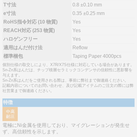
T寸法
0.8 ±0.10 mm
e寸法
0.35 ±0.25 mm
RoHS指令対応 (10 物質)
Yes
REACH対応 (253 物質)
Yes
ハロゲンフリー
Yes
適用はんだ付け法
Reflow
標準梱包
Taping Paper 4000pcs
個別仕様の取交しにより、X7R/X7S仕様に対応している場合があります。
Sn-Zn系はんだは、チップ積層セラミックコンデンサの信頼性に悪影響を
与えます。
Sn-Zn系はんだをご使用される際は、事前に弊社まで御連絡ください。
記載内容についてのお問い合わせ、及び記載アイテムのご注文の際には弊
社営業まで御連絡ください。
特徴
電極にNi金属を使用しており、マイグレーションが発生せ
ず、高信頼性を示します。