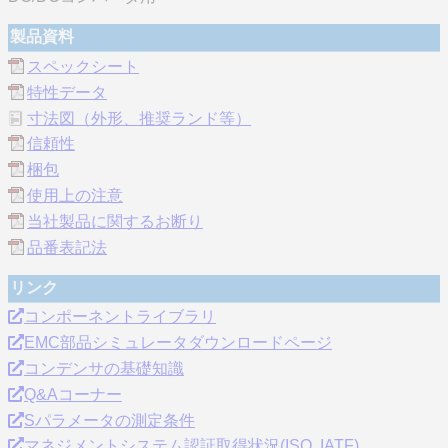
製品資料
スペックシート
特性データ
寸法図（外形、推奨ランド等）
信頼性
梱包
使用上の注意
当社製品に関するお断り
品番表記法
リンク
コンポーネントライブラリ
EMC部品シミュレータダウンロードページ
コンデンサの基礎知識
Q&Aコーナー
Sパラメータの測定条件
マネジメントシステム認証取得状況(ISO, IATF)