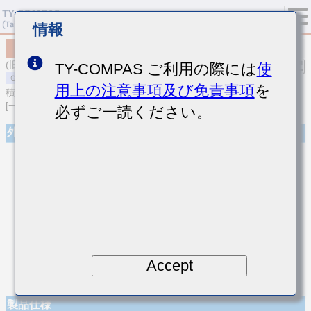
情報
MSASH168SSD271KTNA01
(旧品番 HMK107SD271KA-T)
TY-COMPAS ご利用の際には
使
用上の注意事項及び免責事項
を
積層セラミックコンデンサ
[一般用 中高耐圧積層セラミックコンデンサ]
必ずご一読ください。
外観
Accept
製品仕様