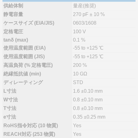
供給体制
量産(推奨)
静電容量
270 pF ± 10 %
ケースサイズ (EIA/JIS)
0603/1608
定格電圧
100 V
tanδ (max)
0.1 %
使用温度範囲 (EIA)
-55 to +125 ℃
使用温度範囲 (JIS)
-55 to +125 ℃
高温負荷 (% 定格電圧)
200 %
絶縁抵抗値 (min)
10 GΩ
ディレーティング
STD
L寸法
1.6 ±0.10 mm
W寸法
0.8 ±0.10 mm
T寸法
0.8 ±0.10 mm
e寸法
0.35 ±0.25 mm
RoHS指令対応 (10 物質)
Yes
REACH対応 (253 物質)
Yes