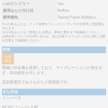
ハロゲンフリー
Yes
適用はんだ付け法
Reflow
標準梱包
Taping Paper 4000pcs
Sn-Zn系はんだは、チップ積層セラミックコンデンサの信頼性に悪影響を
与えます。
Sn-Zn系はんだをご使用される際は、事前に弊社まで御連絡ください。
記載内容についてのお問い合わせ、及び記載アイテムのご注文の際には弊
社営業まで御連絡ください。
特徴
電極にNi金属を使用しており、マイグレーションが発生せ
ず、高信頼性を示します。
高定格電圧でありながら小型形状です。
主な用途
インバータ
DC/DCコンバータ用