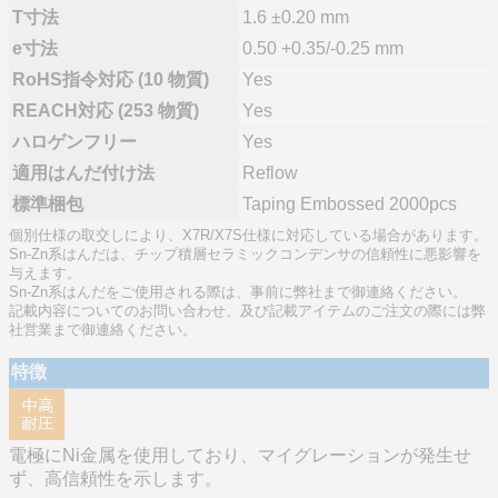
T寸法
1.6 ±0.20 mm
e寸法
0.50 +0.35/-0.25 mm
RoHS指令対応 (10 物質)
Yes
REACH対応 (253 物質)
Yes
ハロゲンフリー
Yes
適用はんだ付け法
Reflow
標準梱包
Taping Embossed 2000pcs
個別仕様の取交しにより、X7R/X7S仕様に対応している場合があります。
Sn-Zn系はんだは、チップ積層セラミックコンデンサの信頼性に悪影響を
与えます。
Sn-Zn系はんだをご使用される際は、事前に弊社まで御連絡ください。
記載内容についてのお問い合わせ、及び記載アイテムのご注文の際には弊
社営業まで御連絡ください。
特徴
電極にNi金属を使用しており、マイグレーションが発生せ
ず、高信頼性を示します。