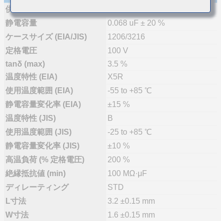
供給体制
量産(推奨)
静電容量
0.068 uF ± 20 %
ケースサイズ (EIA/JIS)
1206/3216
定格電圧
100 V
tanδ (max)
3.5 %
温度特性 (EIA)
X5R
使用温度範囲 (EIA)
-55 to +85 ℃
静電容量変化率 (EIA)
±15 %
温度特性 (JIS)
B
使用温度範囲 (JIS)
-25 to +85 ℃
静電容量変化率 (JIS)
±10 %
高温負荷 (% 定格電圧)
200 %
絶縁抵抗値 (min)
100 MΩ·μF
ディレーティング
STD
L寸法
3.2 ±0.15 mm
W寸法
1.6 ±0.15 mm