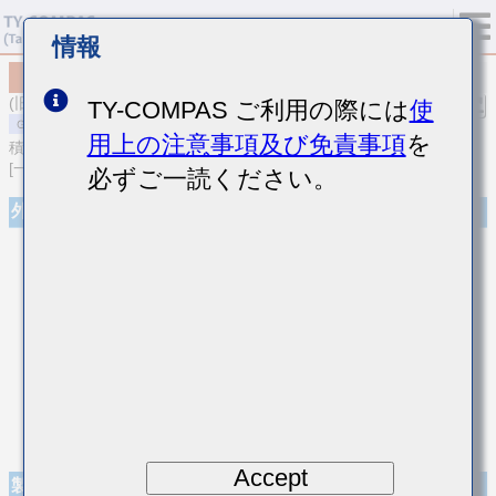
情報
MSASH31LSB5683MTNA01
(旧品番 HMK316BJ683ML-T)
TY-COMPAS ご利用の際には
使
用上の注意事項及び免責事項
を
積層セラミックコンデンサ
[一般用 中高耐圧積層セラミックコンデンサ]
必ずご一読ください。
外観
Accept
製品仕様