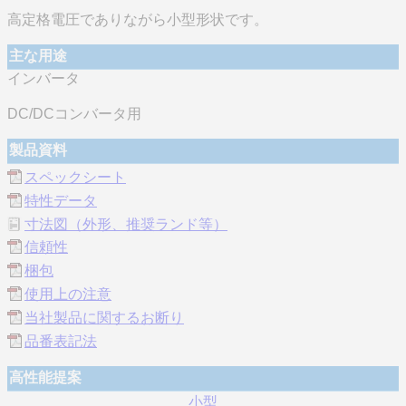
高定格電圧でありながら小型形状です。
主な用途
インバータ
DC/DCコンバータ用
製品資料
スペックシート
特性データ
寸法図（外形、推奨ランド等）
信頼性
梱包
使用上の注意
当社製品に関するお断り
品番表記法
高性能提案
小型