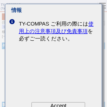
情報
MSASJ32MAC6107MPNA01
(旧品番 JMK325AC6107MM-P)
TY-COMPAS ご利用の際には
使
用上の注意事項及び免責事項
を
積層セラミックコンデンサ
[一般用 積層セラミックコンデンサ (高誘電率系)]
必ずご一読ください。
外観
Accept
製品仕様