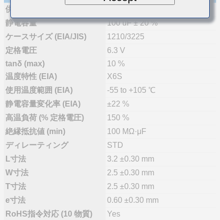
供給体制
量産
静電容量
100 uF ± 20 %
ケースサイズ (EIA/JIS)
1210/3225
定格電圧
6.3 V
tanδ (max)
10 %
温度特性 (EIA)
X6S
使用温度範囲 (EIA)
-55 to +105 ℃
静電容量変化率 (EIA)
±22 %
高温負荷 (% 定格電圧)
150 %
絶縁抵抗値 (min)
100 MΩ·μF
ディレーティング
STD
L寸法
3.2 ±0.30 mm
W寸法
2.5 ±0.30 mm
T寸法
2.5 ±0.30 mm
e寸法
0.60 ±0.30 mm
RoHS指令対応 (10 物質)
Yes