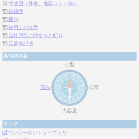
寸法図（外形、推奨ランド等）
信頼性
梱包
使用上の注意
当社製品に関するお断り
品番表記法
高性能提案
小型
高温
低背
大容量
リンク
コンポーネントライブラリ