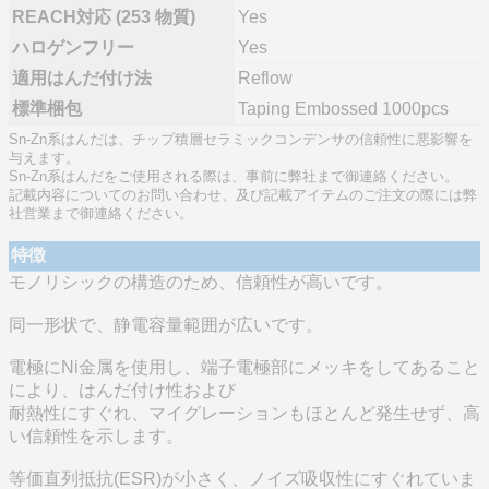
REACH対応 (253 物質)
Yes
ハロゲンフリー
Yes
適用はんだ付け法
Reflow
標準梱包
Taping Embossed 1000pcs
Sn-Zn系はんだは、チップ積層セラミックコンデンサの信頼性に悪影響を
与えます。
Sn-Zn系はんだをご使用される際は、事前に弊社まで御連絡ください。
記載内容についてのお問い合わせ、及び記載アイテムのご注文の際には弊
社営業まで御連絡ください。
特徴
モノリシックの構造のため、信頼性が高いです。
同一形状で、静電容量範囲が広いです。
電極にNi金属を使用し、端子電極部にメッキをしてあること
により、はんだ付け性および
耐熱性にすぐれ、マイグレーションもほとんど発生せず、高
い信頼性を示します。
等価直列抵抗(ESR)が小さく、ノイズ吸収性にすぐれていま