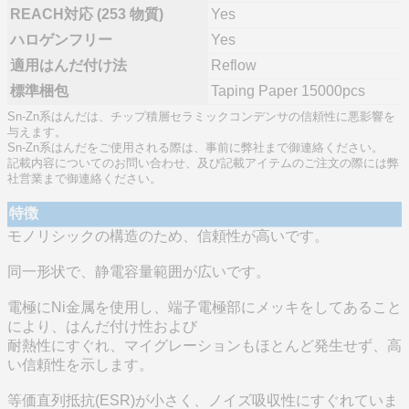
REACH対応 (253 物質)
Yes
ハロゲンフリー
Yes
適用はんだ付け法
Reflow
標準梱包
Taping Paper 15000pcs
Sn-Zn系はんだは、チップ積層セラミックコンデンサの信頼性に悪影響を
与えます。
Sn-Zn系はんだをご使用される際は、事前に弊社まで御連絡ください。
記載内容についてのお問い合わせ、及び記載アイテムのご注文の際には弊
社営業まで御連絡ください。
特徴
モノリシックの構造のため、信頼性が高いです。
同一形状で、静電容量範囲が広いです。
電極にNi金属を使用し、端子電極部にメッキをしてあること
により、はんだ付け性および
耐熱性にすぐれ、マイグレーションもほとんど発生せず、高
い信頼性を示します。
等価直列抵抗(ESR)が小さく、ノイズ吸収性にすぐれていま