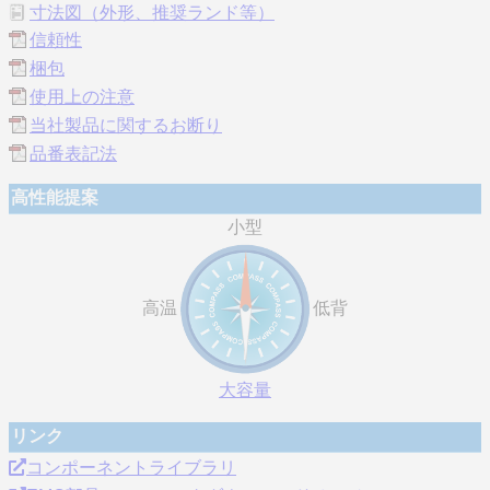
寸法図（外形、推奨ランド等）
信頼性
梱包
使用上の注意
当社製品に関するお断り
品番表記法
高性能提案
小型
高温
低背
大容量
リンク
コンポーネントライブラリ