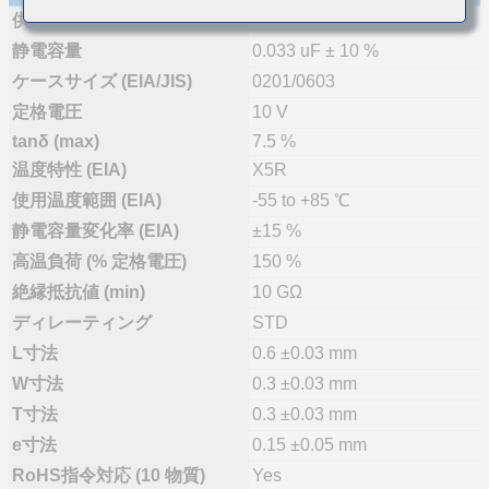
供給体制
量産(推奨)
静電容量
0.033 uF ± 10 %
ケースサイズ (EIA/JIS)
0201/0603
定格電圧
10 V
tanδ (max)
7.5 %
温度特性 (EIA)
X5R
使用温度範囲 (EIA)
-55 to +85 ℃
静電容量変化率 (EIA)
±15 %
高温負荷 (% 定格電圧)
150 %
絶縁抵抗値 (min)
10 GΩ
ディレーティング
STD
L寸法
0.6 ±0.03 mm
W寸法
0.3 ±0.03 mm
T寸法
0.3 ±0.03 mm
e寸法
0.15 ±0.05 mm
RoHS指令対応 (10 物質)
Yes