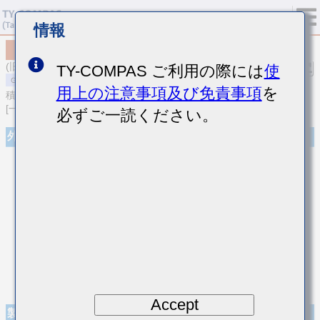
情報
MSASL063SB5333KFNA01
(旧品番 LMK063BJ333KP-F)
TY-COMPAS ご利用の際には
使
用上の注意事項及び免責事項
を
積層セラミックコンデンサ
[一般用 積層セラミックコンデンサ (高誘電率系)]
必ずご一読ください。
外観
Accept
製品仕様