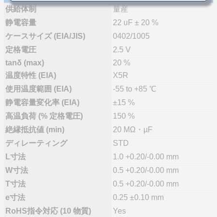
供給体制
量産
静電容量
22 uF ± 20 %
ケースサイズ (EIA/JIS)
0402/1005
定格電圧
2.5 V
tanδ (max)
20 %
温度特性 (EIA)
X5R
使用温度範囲 (EIA)
-55 to +85 ℃
静電容量変化率 (EIA)
±15 %
高温負荷 (% 定格電圧)
150 %
絶縁抵抗値 (min)
20 MΩ・µF
ディレーティング
STD
L寸法
1.0 +0.20/-0.00 mm
W寸法
0.5 +0.20/-0.00 mm
T寸法
0.5 +0.20/-0.00 mm
e寸法
0.25 ±0.10 mm
RoHS指令対応 (10 物質)
Yes