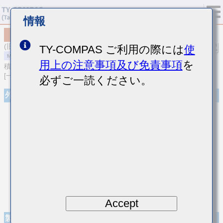
情報
MSASP105CB5226MFNA01
(旧品番 PMK105CBJ226MV-F)
TY-COMPAS ご利用の際には
使
用上の注意事項及び免責事項
を
積層セラミックコンデンサ
[一般用 積層セラミックコンデンサ (高誘電率系)]
必ずご一読ください。
外観
Accept
製品仕様