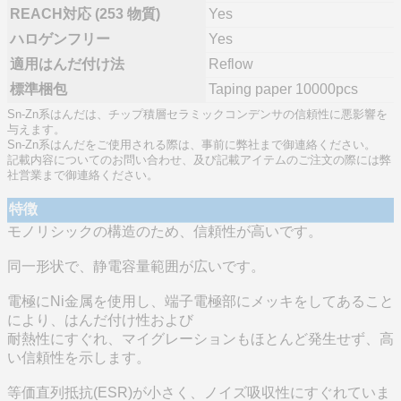
REACH対応 (253 物質)
Yes
ハロゲンフリー
Yes
適用はんだ付け法
Reflow
標準梱包
Taping paper 10000pcs
Sn-Zn系はんだは、チップ積層セラミックコンデンサの信頼性に悪影響を
与えます。
Sn-Zn系はんだをご使用される際は、事前に弊社まで御連絡ください。
記載内容についてのお問い合わせ、及び記載アイテムのご注文の際には弊
社営業まで御連絡ください。
特徴
モノリシックの構造のため、信頼性が高いです。
同一形状で、静電容量範囲が広いです。
電極にNi金属を使用し、端子電極部にメッキをしてあること
により、はんだ付け性および
耐熱性にすぐれ、マイグレーションもほとんど発生せず、高
い信頼性を示します。
等価直列抵抗(ESR)が小さく、ノイズ吸収性にすぐれていま