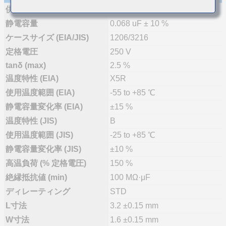
供給体制
量産(推奨)
静電容量
0.068 uF ± 10 %
ケースサイズ (EIA/JIS)
1206/3216
定格電圧
250 V
tanδ (max)
2.5 %
温度特性 (EIA)
X5R
使用温度範囲 (EIA)
-55 to +85 ℃
静電容量変化率 (EIA)
±15 %
温度特性 (JIS)
B
使用温度範囲 (JIS)
-25 to +85 ℃
静電容量変化率 (JIS)
±10 %
高温負荷 (% 定格電圧)
150 %
絶縁抵抗値 (min)
100 MΩ·μF
ディレーティング
STD
L寸法
3.2 ±0.15 mm
W寸法
1.6 ±0.15 mm