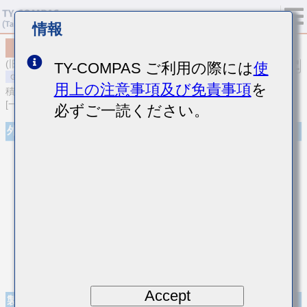
情報
MSASQ31LSB5683KTNA01
(旧品番 QMK316BJ683KL-T)
TY-COMPAS ご利用の際には
使
用上の注意事項及び免責事項
を
積層セラミックコンデンサ
[一般用 中高耐圧積層セラミックコンデンサ]
必ずご一読ください。
外観
Accept
製品仕様