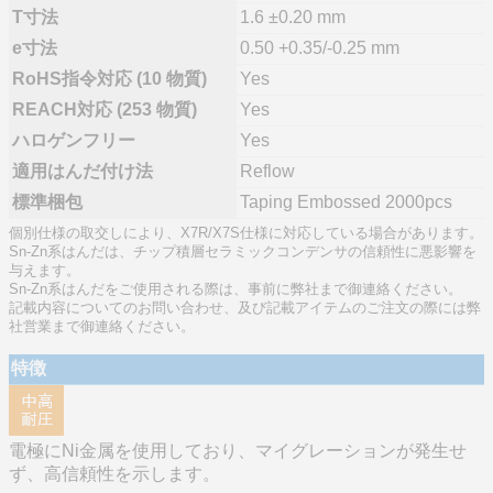
T寸法
1.6 ±0.20 mm
e寸法
0.50 +0.35/-0.25 mm
RoHS指令対応 (10 物質)
Yes
REACH対応 (253 物質)
Yes
ハロゲンフリー
Yes
適用はんだ付け法
Reflow
標準梱包
Taping Embossed 2000pcs
個別仕様の取交しにより、X7R/X7S仕様に対応している場合があります。
Sn-Zn系はんだは、チップ積層セラミックコンデンサの信頼性に悪影響を
与えます。
Sn-Zn系はんだをご使用される際は、事前に弊社まで御連絡ください。
記載内容についてのお問い合わせ、及び記載アイテムのご注文の際には弊
社営業まで御連絡ください。
特徴
電極にNi金属を使用しており、マイグレーションが発生せ
ず、高信頼性を示します。