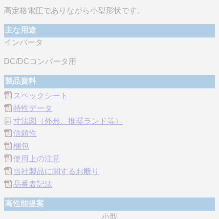
高定格電圧でありながら小型形状です。
主な用途
インバータ
DC/DCコンバータ用
製品資料
スペックシート
特性データ
寸法図（外形、推奨ランド等）
信頼性
梱包
使用上の注意
当社製品に関するお断り
品番表記法
高性能提案
小型