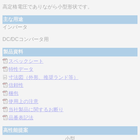
高定格電圧でありながら小型形状です。
主な用途
インバータ
DC/DCコンバータ用
製品資料
スペックシート
特性データ
寸法図（外形、推奨ランド等）
信頼性
梱包
使用上の注意
当社製品に関するお断り
品番表記法
高性能提案
小型