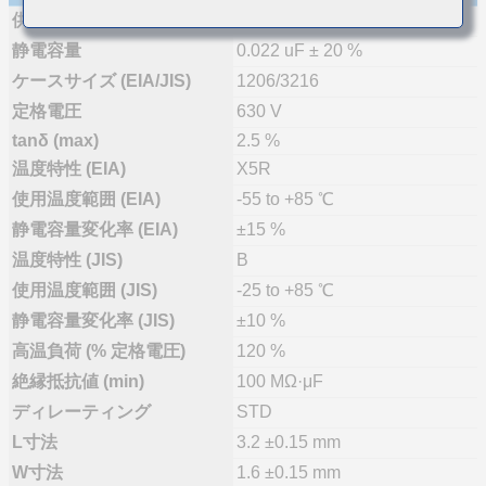
供給体制
量産(推奨)
静電容量
0.022 uF ± 20 %
ケースサイズ (EIA/JIS)
1206/3216
定格電圧
630 V
tanδ (max)
2.5 %
温度特性 (EIA)
X5R
使用温度範囲 (EIA)
-55 to +85 ℃
静電容量変化率 (EIA)
±15 %
温度特性 (JIS)
B
使用温度範囲 (JIS)
-25 to +85 ℃
静電容量変化率 (JIS)
±10 %
高温負荷 (% 定格電圧)
120 %
絶縁抵抗値 (min)
100 MΩ·μF
ディレーティング
STD
L寸法
3.2 ±0.15 mm
W寸法
1.6 ±0.15 mm