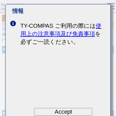
情報
MSASS31LSB5223MTNA01
(旧品番 SMK316BJ223ML-T)
TY-COMPAS ご利用の際には
使
用上の注意事項及び免責事項
を
積層セラミックコンデンサ
[一般用 中高耐圧積層セラミックコンデンサ]
必ずご一読ください。
外観
Accept
製品仕様