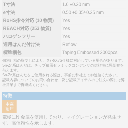
T寸法
1.6 ±0.20 mm
e寸法
0.50 +0.35/-0.25 mm
RoHS指令対応 (10 物質)
Yes
REACH対応 (253 物質)
Yes
ハロゲンフリー
Yes
適用はんだ付け法
Reflow
標準梱包
Taping Embossed 2000pcs
個別仕様の取交しにより、X7R/X7S仕様に対応している場合があります。
Sn-Zn系はんだは、チップ積層セラミックコンデンサの信頼性に悪影響を
与えます。
Sn-Zn系はんだをご使用される際は、事前に弊社まで御連絡ください。
記載内容についてのお問い合わせ、及び記載アイテムのご注文の際には弊
社営業まで御連絡ください。
特徴
電極にNi金属を使用しており、マイグレーションが発生せ
ず、高信頼性を示します。