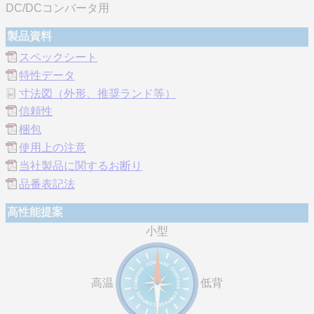
DC/DCコンバータ用
製品資料
スペックシート
特性データ
寸法図（外形、推奨ランド等）
信頼性
梱包
使用上の注意
当社製品に関するお断り
品番表記法
高性能提案
小型
高温
低背