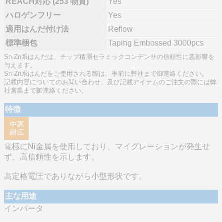
REACH対応 (253 物質)
Yes
ハロゲンフリー
Yes
適用はんだ付け法
Reflow
標準梱包
Taping Embossed 3000pcs
Sn-Zn系はんだは、チップ積層セラミックコンデンサの信頼性に悪影響を
与えます。
Sn-Zn系はんだをご使用される際は、事前に弊社まで御連絡ください。
記載内容についてのお問い合わせ、及び記載アイテムのご注文の際には弊
社営業まで御連絡ください。
特徴
電極にNi金属を使用しており、マイグレーションが発生せ
ず、高信頼性を示します。
高定格電圧でありながら小型形状です。
主な用途
インバータ