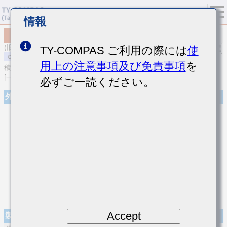
情報
MSASS31QHB7103KTNA01
(旧品番 SMK316B7103KF-T)
TY-COMPAS ご利用の際には
使
用上の注意事項及び免責事項
を
積層セラミックコンデンサ
[一般用 中高耐圧積層セラミックコンデンサ]
必ずご一読ください。
外観
Accept
製品仕様