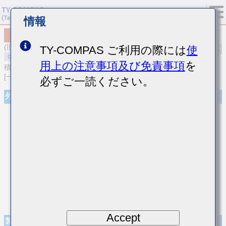
情報
MSASS45MSB5683MTNA01
(旧品番 SMK432BJ683MM-T)
TY-COMPAS ご利用の際には
使
用上の注意事項及び免責事項
を
積層セラミックコンデンサ
[一般用 中高耐圧積層セラミックコンデンサ]
必ずご一読ください。
外観
Accept
製品仕様