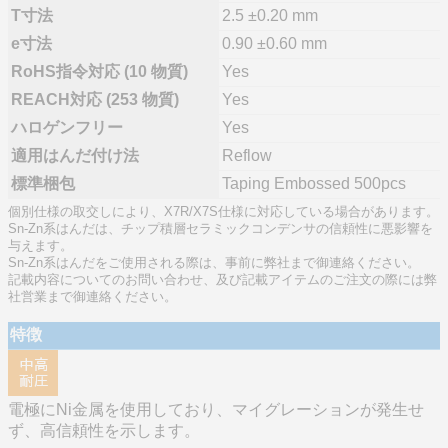
T寸法
2.5 ±0.20 mm
e寸法
0.90 ±0.60 mm
RoHS指令対応 (10 物質)
Yes
REACH対応 (253 物質)
Yes
ハロゲンフリー
Yes
適用はんだ付け法
Reflow
標準梱包
Taping Embossed 500pcs
個別仕様の取交しにより、X7R/X7S仕様に対応している場合があります。
Sn-Zn系はんだは、チップ積層セラミックコンデンサの信頼性に悪影響を
与えます。
Sn-Zn系はんだをご使用される際は、事前に弊社まで御連絡ください。
記載内容についてのお問い合わせ、及び記載アイテムのご注文の際には弊
社営業まで御連絡ください。
特徴
電極にNi金属を使用しており、マイグレーションが発生せ
ず、高信頼性を示します。