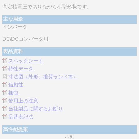
高定格電圧でありながら小型形状です。
主な用途
インバータ
DC/DCコンバータ用
製品資料
スペックシート
特性データ
寸法図（外形、推奨ランド等）
信頼性
梱包
使用上の注意
当社製品に関するお断り
品番表記法
高性能提案
小型