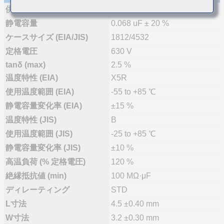
供給体制
量産(推奨)
静電容量
0.068 uF ± 20 %
ケースサイズ (EIA/JIS)
1812/4532
定格電圧
630 V
tanδ (max)
2.5 %
温度特性 (EIA)
X5R
使用温度範囲 (EIA)
-55 to +85 ℃
静電容量変化率 (EIA)
±15 %
温度特性 (JIS)
B
使用温度範囲 (JIS)
-25 to +85 ℃
静電容量変化率 (JIS)
±10 %
高温負荷 (% 定格電圧)
120 %
絶縁抵抗値 (min)
100 MΩ·μF
ディレーティング
STD
L寸法
4.5 ±0.40 mm
W寸法
3.2 ±0.30 mm