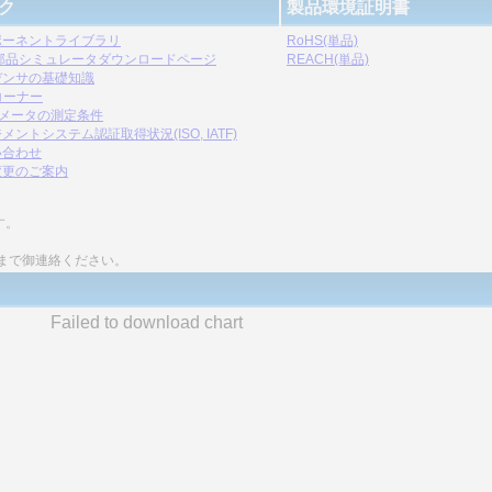
ク
製品環境証明書
ポーネントライブラリ
RoHS(単品)
C部品シミュレータダウンロードページ
REACH(単品)
デンサの基礎知識
コーナー
ラメータの測定条件
メントシステム認証取得状況(ISO, IATF)
い合わせ
変更のご案内
す。
まで御連絡ください。
Failed to download chart