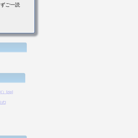
必ずご一読
[zip]
形式]