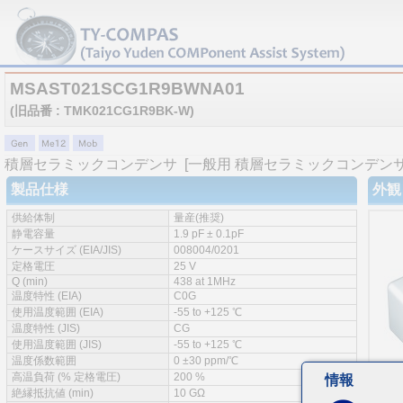
MSAST021SCG1R9BWNA01
(旧品番 : TMK021CG1R9BK-W)
積層セラミックコンデンサ
[一般用 積層セラミックコンデンサ 
製品仕様
外観
供給体制
量産(推奨)
静電容量
1.9 pF ± 0.1pF
ケースサイズ (EIA/JIS)
008004/0201
定格電圧
25 V
Q (min)
438 at 1MHz
温度特性 (EIA)
C0G
使用温度範囲 (EIA)
-55 to +125 ℃
温度特性 (JIS)
CG
使用温度範囲 (JIS)
-55 to +125 ℃
温度係数範囲
0 ±30 ppm/℃
高温負荷 (% 定格電圧)
200 %
情報
絶縁抵抗値 (min)
10 GΩ