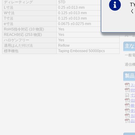
ディレーティング
STD
T
特徴
L寸法
0.25 ±0.013 mm
く
W寸法
0.125 ±0.013 mm
実装
T寸法
0.125 ±0.013 mm
e寸法
0.0675 ±0.0275 mm
モノ
RoHS指令対応 (10 物質)
Yes
REACH対応 (253 物質)
Yes
同一
ハロゲンフリー
Yes
適用はんだ付け法
Reflow
主な
標準梱包
Taping Embossed 50000pcs
一般
通信機
製品
ス
特
寸
信
梱
使
当
品