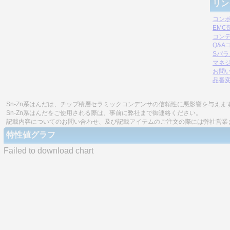
リン
コン
EM
コン
Q&A
Sパ
マネジ
お問
品番
Sn-Zn系はんだは、チップ積層セラミックコンデンサの信頼性に悪影響を与えま
Sn-Zn系はんだをご使用される際は、事前に弊社まで御連絡ください。
記載内容についてのお問い合わせ、及び記載アイテムのご注文の際には弊社営業
特性値グラフ
Failed to download chart