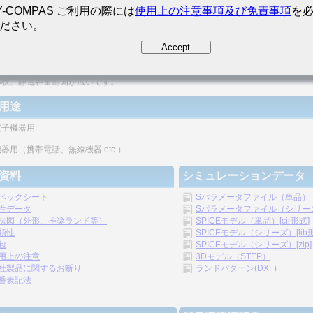
Y-COMPAS ご利用の際には
使用上の注意事項及び免責事項
を
ださい。
密度の向上が図れます。
Accept
リシックの構造のため、信頼性が高いです。
形状、静電容量範囲が広いです。
用途
電子機器用
器用（携帯電話、無線機器 etc.）
資料
シミュレーションデータ
ペックシート
Sパラメータファイル（単品）
性データ
Sパラメータファイル（シリーズ）
法図（外形、推奨ランド等）
SPICEモデル（単品）[cir形式]
頼性
SPICEモデル（シリーズ）[lib
包
SPICEモデル（シリーズ）[zip]
用上の注意
3Dモデル（STEP）
社製品に関するお断り
ランドパターン(DXF)
番表記法