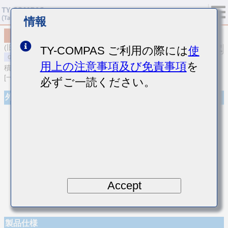
情報
MSAST021SCG4R9BWNA01
(旧品番 TMK021CG4R9BK-W)
TY-COMPAS ご利用の際には
使
用上の注意事項及び免責事項
を
積層セラミックコンデンサ
[一般用 積層セラミックコンデンサ (温度補償用)]
必ずご一読ください。
外観
Accept
製品仕様