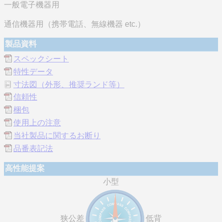
一般電子機器用
通信機器用（携帯電話、無線機器 etc.）
製品資料
スペックシート
特性データ
寸法図（外形、推奨ランド等）
信頼性
梱包
使用上の注意
当社製品に関するお断り
品番表記法
高性能提案
小型
狭公差
低背