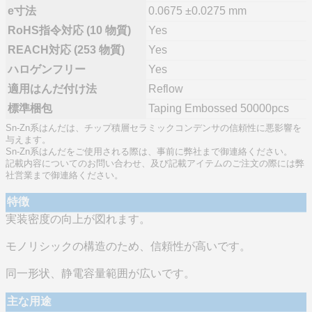
e寸法
0.0675 ±0.0275 mm
RoHS指令対応 (10 物質)
Yes
REACH対応 (253 物質)
Yes
ハロゲンフリー
Yes
適用はんだ付け法
Reflow
標準梱包
Taping Embossed 50000pcs
Sn-Zn系はんだは、チップ積層セラミックコンデンサの信頼性に悪影響を
与えます。
Sn-Zn系はんだをご使用される際は、事前に弊社まで御連絡ください。
記載内容についてのお問い合わせ、及び記載アイテムのご注文の際には弊
社営業まで御連絡ください。
特徴
実装密度の向上が図れます。
モノリシックの構造のため、信頼性が高いです。
同一形状、静電容量範囲が広いです。
主な用途