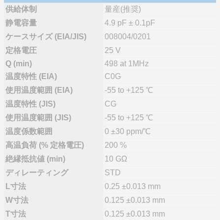
供給体制
量産(推奨)
静電容量
4.9 pF ± 0.1pF
ケースサイズ (EIA/JIS)
008004/0201
定格電圧
25 V
Q (min)
498 at 1MHz
温度特性 (EIA)
C0G
使用温度範囲 (EIA)
-55 to +125 ℃
温度特性 (JIS)
CG
使用温度範囲 (JIS)
-55 to +125 ℃
温度係数範囲
0 ±30 ppm/℃
高温負荷 (% 定格電圧)
200 %
絶縁抵抗値 (min)
10 GΩ
ディレーティング
STD
L寸法
0.25 ±0.013 mm
W寸法
0.125 ±0.013 mm
T寸法
0.125 ±0.013 mm