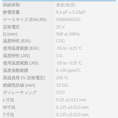
供給体制
量産(推奨)
静電容量
8.4 pF ± 0.25pF
ケースサイズ (EIA/JIS)
008004/0201
定格電圧
25 V
Q (min)
568 at 1MHz
温度特性 (EIA)
C0G
使用温度範囲 (EIA)
-55 to +125 ℃
温度特性 (JIS)
CG
使用温度範囲 (JIS)
-55 to +125 ℃
温度係数範囲
0 ±30 ppm/℃
高温負荷 (% 定格電圧)
200 %
絶縁抵抗値 (min)
10 GΩ
ディレーティング
STD
L寸法
0.25 ±0.013 mm
W寸法
0.125 ±0.013 mm
T寸法
0.125 ±0.013 mm