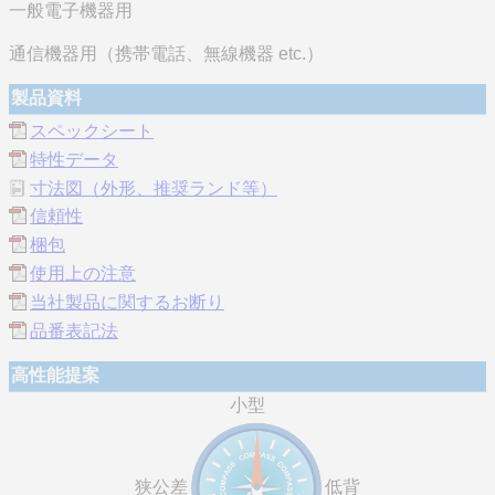
一般電子機器用
通信機器用（携帯電話、無線機器 etc.）
製品資料
スペックシート
特性データ
寸法図（外形、推奨ランド等）
信頼性
梱包
使用上の注意
当社製品に関するお断り
品番表記法
高性能提案
小型
狭公差
低背