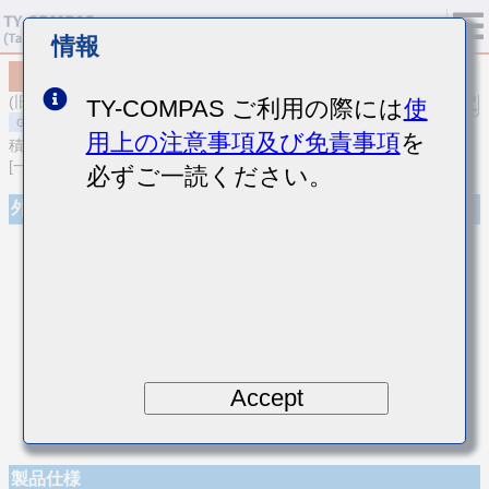
情報
MSAST021SCG8R4CWNA01
(旧品番 TMK021CG8R4CK-W)
TY-COMPAS ご利用の際には
使
用上の注意事項及び免責事項
を
積層セラミックコンデンサ
[一般用 積層セラミックコンデンサ (温度補償用)]
必ずご一読ください。
外観
Accept
製品仕様