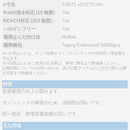
e寸法
0.0675 ±0.0275 mm
RoHS指令対応 (10 物質)
Yes
REACH対応 (253 物質)
Yes
ハロゲンフリー
Yes
適用はんだ付け法
Reflow
標準梱包
Taping Embossed 50000pcs
Sn-Zn系はんだは、チップ積層セラミックコンデンサの信頼性に悪影響を
与えます。
Sn-Zn系はんだをご使用される際は、事前に弊社まで御連絡ください。
記載内容についてのお問い合わせ、及び記載アイテムのご注文の際には弊
社営業まで御連絡ください。
特徴
実装密度の向上が図れます。
モノリシックの構造のため、信頼性が高いです。
同一形状、静電容量範囲が広いです。
主な用途